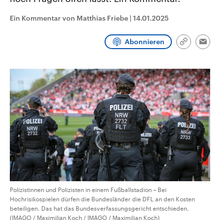
CDU, SPD und FDP regiert.-
aktuelle Weltgeschehen.
Umfragen, Prognosen,
Ein Kommentar von Matthias Friebe
|
14.01.2025
Wahlprogramme, aktuelle Berichte
Sendungen
Programm
Podcasts
und Hintergründe zu den Parteien
und Kandidaten der anstehenden
Abonnieren
Wahl.
Link
Emai
kopieren/te
Audio-Archiv
Polizistinnen und Polizisten in einem Fußballstadion – Bei
Hochrisikospielen dürfen die Bundesländer die DFL an den Kosten
beteiligen. Das hat das Bundesverfassungsgericht entschieden.
(IMAGO / Maximilian Koch / IMAGO / Maximilian Koch)