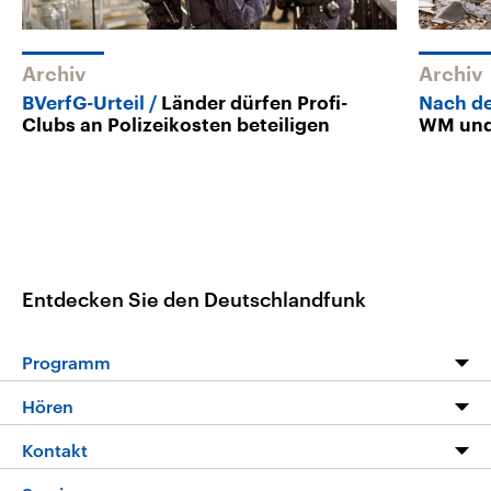
Archiv
Archiv
BVerfG-Urteil
Länder dürfen Profi-
Nach d
Clubs an Polizeikosten beteiligen
WM und
Entdecken Sie den Deutschlandfunk
Programm
Programm
Hören
Alle Sendungen
Livestream
Kontakt
Die Nachrichten
Audios
Hörerservice