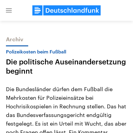
Close
menu
Archiv
Themen
Polizeikosten beim Fußball
Die politische Auseinandersetzung
beginnt
Die Bundesländer dürfen dem Fußball die
Mehrkosten für Polizeieinsätze bei
Landtagswahl Sachsen-Anhalt
USA
Hochrisikospielen in Rechnung stellen. Das hat
2026
Aktuelle Beiträge, Analys
Alle Informationen
Hintergründe
das Bundesverfassungsgericht endgültig
Sachsen-Anhalt wählt am 6.
Wirtschaftlich und militäri
September 2026 einen neuen
gehören die Vereinigten S
festgelegt. Es ist ein Urteil mit Wucht, das aber
Landtag. Seit 2021 wird das
den mächtigsten Ländern 
noch Fragen offen lässt. Ein Kommentar.
Bundesland von einer Koalition aus
mit großem Einfluss auf d