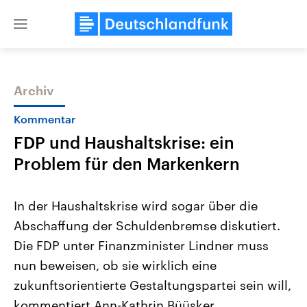
Close
menu
Archiv
Themen
Kommentar
FDP und Haushaltskrise: ein
Problem für den Markenkern
In der Haushaltskrise wird sogar über die
Abschaffung der Schuldenbremse diskutiert.
Landtagswahl Sachsen-Anhalt
USA
Die FDP unter Finanzminister Lindner muss
2026
Aktuelle Beiträge, Analys
Alle Informationen
Hintergründe
nun beweisen, ob sie wirklich eine
Sachsen-Anhalt wählt am 6.
Wirtschaftlich und militäri
September 2026 einen neuen
gehören die Vereinigten S
zukunftsorientierte Gestaltungspartei sein will,
Landtag. Seit 2021 wird das
den mächtigsten Ländern 
kommentiert Ann-Kathrin Büüsker.
Bundesland von einer Koalition aus
mit großem Einfluss auf d