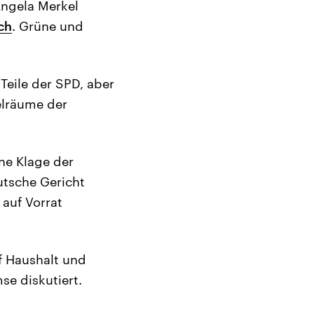
Angela Merkel
ch
. Grüne und
Teile der SPD, aber
elräume der
ne Klage der
utsche Gericht
 auf Vorrat
f Haushalt und
e diskutiert.