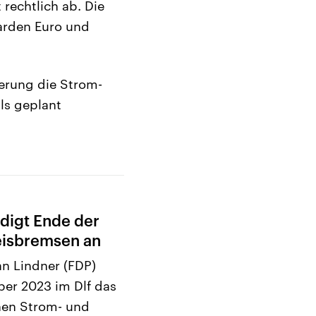
rechtlich ab. Die
iarden Euro und
ierung die Strom-
ls geplant
digt Ende der
eisbremsen an
an Lindner (FDP)
er 2023 im Dlf das
chen Strom- und