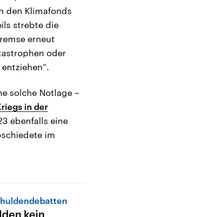
in den Klimafonds
ls strebte die
remse erneut
atastrophen oder
 entziehen“.
ne solche Notlage –
iegs in der
3 ebenfalls eine
bschiedete im
chuldendebatten
den kein