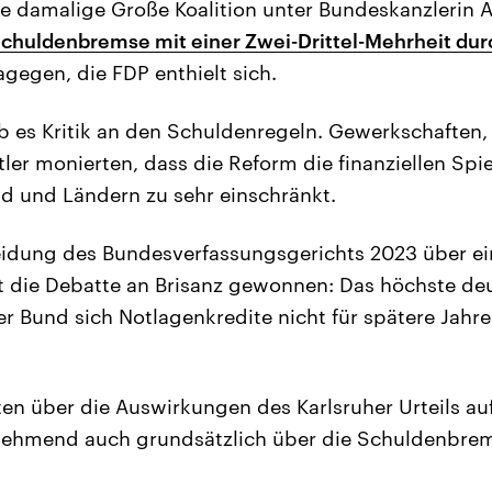
ie damalige Große Koalition unter Bundeskanzlerin 
Schuldenbremse mit einer Zwei-Drittel-Mehrheit dur
gegen, die FDP enthielt sich.
 es Kritik an den Schuldenregeln. Gewerkschaften, 
ler monierten, dass die Reform die finanziellen Spi
d und Ländern zu sehr einschränkt.
eidung des Bundesverfassungsgerichts 2023 über ei
t die Debatte an Brisanz gewonnen: Das höchste de
r Bund sich Notlagenkredite nicht für spätere Jahre
n über die Auswirkungen des Karlsruher Urteils au
nehmend auch grundsätzlich über die Schuldenbrems