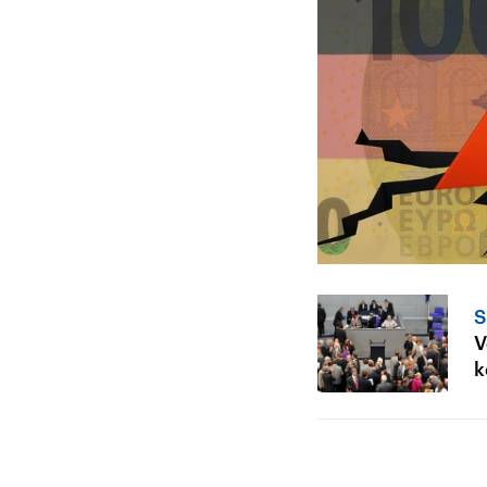
S
V
k