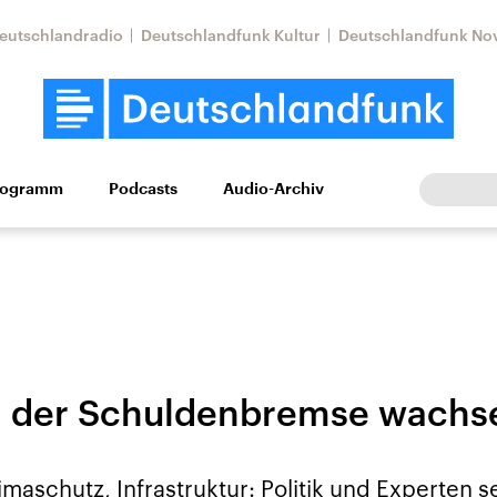
eutschlandradio
Deutschlandfunk Kultur
Deutschlandfunk No
rogramm
Podcasts
Audio-Archiv
Wirtschaft
Wissen
Kultur
Europa
Gesellschaf
n der Schuldenbremse wachs
Nahostkonflikt
Iran
le Beiträge,
Aktuelle Lage und
Aktuelle Lage und
imaschutz, Infrastruktur: Politik und Experten 