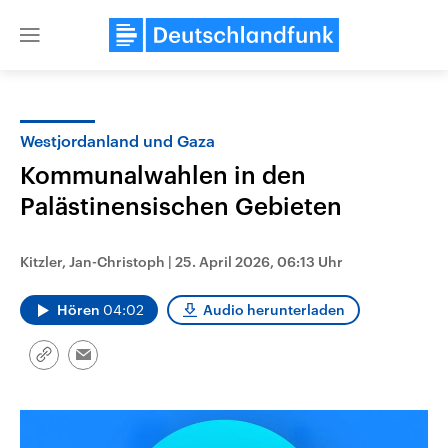
Close
menu
Westjordanland und Gaza
Themen
Kommunalwahlen in den
Palästinensischen Gebieten
Kitzler, Jan-Christoph
|
25. April 2026, 06:13 Uhr
Hören
04:02
Audio herunterladen
Landtagswahl Sachsen-Anhalt
USA
Link
Email
2026
Aktuelle Beiträge, Analys
kopieren/teilen
Alle Informationen
Hintergründe
Sachsen-Anhalt wählt am 6.
Wirtschaftlich und militäri
September 2026 einen neuen
gehören die Vereinigten S
Landtag. Seit 2021 wird das
den mächtigsten Ländern 
Bundesland von einer Koalition aus
mit großem Einfluss auf d