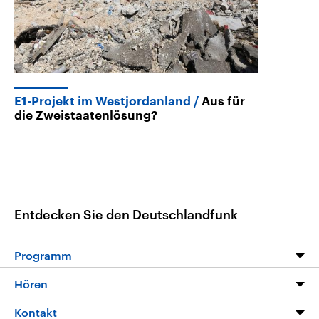
E1-Projekt im Westjordanland
Aus für
die Zweistaatenlösung?
Entdecken Sie den Deutschlandfunk
Programm
Programm
Hören
Alle Sendungen
Livestream
Kontakt