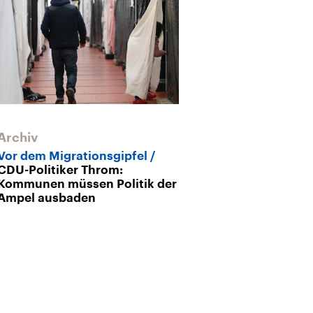
Archiv
Archiv
Vor dem Migrationsgipfel
Reform des E
CDU-Politiker Throm:
Ampelregierun
Kommunen müssen Politik der
Grenzverfahr
Ampel ausbaden