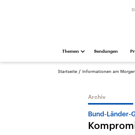
D
Themen
Sendungen
P
Die Nachrichten
Politik
/
Startseite
Informationen am Morge
Hörspiel und Feature
Musik
Archiv
Bund-Länder-G
Kompromis
USA
Nahos
Aktuelle Beiträge,
Aktue