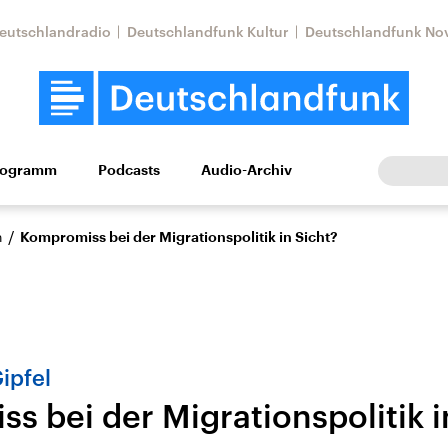
eutschlandradio
Deutschlandfunk Kultur
Deutschlandfunk No
rogramm
Podcasts
Audio-Archiv
Wirtschaft
Wissen
Kultur
Europa
Gesellschaf
/
n
Kompromiss bei der Migrationspolitik in Sicht?
ipfel
s bei der Migrationspolitik i
tkonflikt
Iran
Faktenchecks
In unseren Faktenc
lle Lage und
Aktuelle Lage und