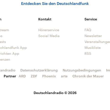
Entdecken Sie den Deutschlandfunk
n
Kontakt
Service
tream
Hörerservice
FAQ
os
Social Media
Newsletter
asts
Veranstaltunge
schlandfunk App
Musikliste
richten App
RSS
uenzen
landradio
Datenschutzerklärung
Nutzungsbedingungen
I
Partner
ARD
ZDF
Phoenix
arte
Chronik der Mauer
Deutschlandradio © 2026