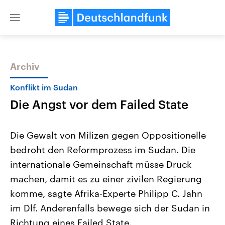
Close
menu
Archiv
Themen
Konflikt im Sudan
Die Angst vor dem Failed State
Die Gewalt von Milizen gegen Oppositionelle
bedroht den Reformprozess im Sudan. Die
internationale Gemeinschaft müsse Druck
Landtagswahl Sachsen-Anhalt
USA
machen, damit es zu einer zivilen Regierung
2026
Aktuelle Beiträge, Analys
Alle Informationen
komme, sagte Afrika-Experte Philipp C. Jahn
Hintergründe
Sachsen-Anhalt wählt am 6.
Wirtschaftlich und militäri
im Dlf. Anderenfalls bewege sich der Sudan in
September 2026 einen neuen
gehören die Vereinigten S
Landtag. Seit 2021 wird das
den mächtigsten Ländern 
Richtung eines Failed State.
Bundesland von einer Koalition aus
mit großem Einfluss auf d