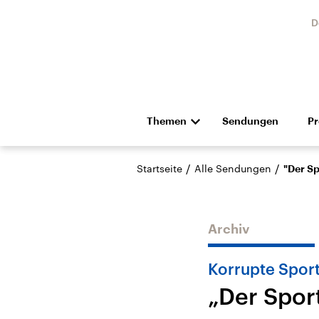
D
Themen
Sendungen
P
Die Nachrichten
Politik
/
/
Startseite
Alle Sendungen
"Der Sp
Hörspiel und Feature
Musik
Archiv
Korrupte Sport
„Der Spor
Landtagswahl Sachsen-
USA
Anhalt 2026
Aktuel