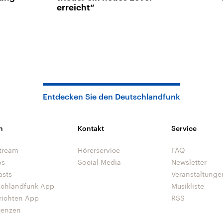
erreicht“
Entdecken Sie den Deutschlandfunk
n
Kontakt
Service
tream
Hörerservice
FAQ
os
Social Media
Newsletter
asts
Veranstaltunge
schlandfunk App
Musikliste
richten App
RSS
uenzen