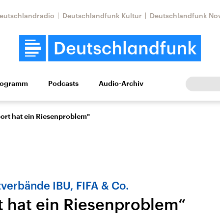
eutschlandradio
Deutschlandfunk Kultur
Deutschlandfunk No
rogramm
Podcasts
Audio-Archiv
Wirtschaft
Wissen
Kultur
Europa
Gesellschaf
ort hat ein Riesenproblem"
verbände IBU, FIFA & Co.
t hat ein Riesenproblem“
Nahostkonflikt
Iran
le Beiträge,
Aktuelle Lage und
Aktuelle Lage und