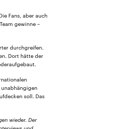
 Die Fans, aber auch
r Team gewinne –
rter durchgreifen.
en. Dort hätte der
ederaufgebaut.
rnationalen
en unabhängigen
ufdecken soll. Das
en wieder. Der
nterviews und