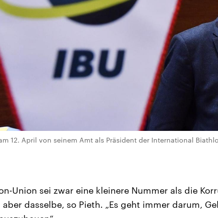
am 12. April von seinem Amt als Präsident der International Biathl
lon-Union sei zwar eine kleinere Nummer als die Korr
es aber dasselbe, so Pieth. „Es geht immer darum, G