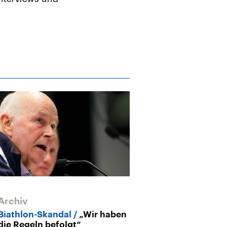
Archiv
Archiv
Biathlon-Skandal
„Wir haben
Biathlon
Razz
die Regeln befolgt“
Internationale