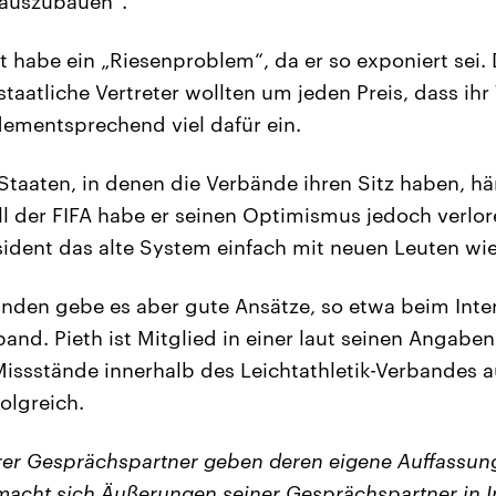
 auszubauen“.
t habe ein „Riesenproblem“, da er so exponiert sei.
staatliche Vertreter wollten um jeden Preis, dass ih
dementsprechend viel dafür ein.
 Staaten, in denen die Verbände ihren Sitz haben, hä
ll der FIFA habe er seinen Optimismus jedoch verlor
ident das alte System einfach mit neuen Leuten wi
nden gebe es aber gute Ansätze, so etwa beim Inte
rband. Pieth ist Mitglied in einer laut seinen Angab
issstände innerhalb des Leichtathletik-Verbandes a
folgreich.
er Gesprächspartner geben deren eigene Auffassung
acht sich Äußerungen seiner Gesprächspartner in I