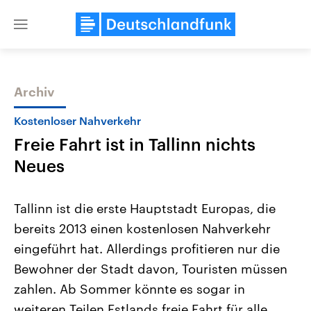
Close
menu
Archiv
Themen
Kostenloser Nahverkehr
Freie Fahrt ist in Tallinn nichts
Neues
Tallinn ist die erste Hauptstadt Europas, die
bereits 2013 einen kostenlosen Nahverkehr
Landtagswahl Sachsen-Anhalt
USA
eingeführt hat. Allerdings profitieren nur die
2026
Aktuelle Beiträge, Analys
Alle Informationen
Hintergründe
Bewohner der Stadt davon, Touristen müssen
Sachsen-Anhalt wählt am 6.
Wirtschaftlich und militäri
September 2026 einen neuen
gehören die Vereinigten S
zahlen. Ab Sommer könnte es sogar in
Landtag. Seit 2021 wird das
den mächtigsten Ländern 
weiteren Teilen Estlands freie Fahrt für alle
Bundesland von einer Koalition aus
mit großem Einfluss auf d