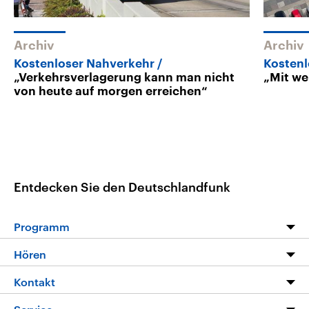
Archiv
Archiv
Kostenloser Nahverkehr
Kostenl
„Verkehrsverlagerung kann man nicht
„Mit w
von heute auf morgen erreichen“
Entdecken Sie den Deutschlandfunk
Programm
Programm
Hören
Alle Sendungen
Livestream
Kontakt
Die Nachrichten
Audios
Hörerservice