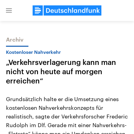
Close
menu
Archiv
Themen
Kostenloser Nahverkehr
„Verkehrsverlagerung kann man
nicht von heute auf morgen
erreichen“
Grundsätzlich halte er die Umsetzung eines
Landtagswahl Sachsen-Anhalt
USA
kostenlosen Nahverkehrskonzepts für
2026
Aktuelle Beiträge, Analys
Alle Informationen
Hintergründe
realistisch, sagte der Verkehrsforscher Frederic
Sachsen-Anhalt wählt am 6.
Wirtschaftlich und militäri
September 2026 einen neuen
gehören die Vereinigten S
Rudolph im Dlf. Gerade mit einer Nahverkehrs-
Landtag. Seit 2021 wird das
den mächtigsten Ländern 
Bundesland von einer Koalition aus
„Flatrate“ könne man ein Umdenken erreichen.
mit großem Einfluss auf d