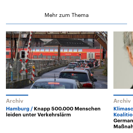
Mehr zum Thema
Archiv
Archiv
Hamburg
Knapp 500.000 Menschen
Klimasc
leiden unter Verkehrslärm
Koaliti
Germanw
Maßna