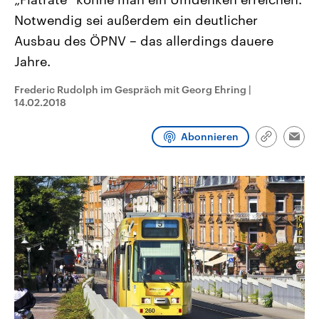
CDU, SPD und FDP regiert.-
aktuelle Weltgeschehen.
Notwendig sei außerdem ein deutlicher
Umfragen, Prognosen,
Wahlprogramme, aktuelle Berichte
Ausbau des ÖPNV – das allerdings dauere
Sendungen
Programm
Podcasts
und Hintergründe zu den Parteien
und Kandidaten der anstehenden
Jahre.
Wahl.
Audio-Archiv
Frederic Rudolph im Gespräch mit Georg Ehring
|
14.02.2018
Abonnieren
Link
Emai
kopieren/te