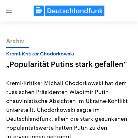
Close
menu
Archiv
Themen
Kreml-Kritiker Chodorkowski
„Popularität Putins stark gefallen“
Kreml-Kritiker Michail Chodorkowski hat dem
russischen Präsidenten Wladimir Putin
chauvinistische Absichten im Ukraine-Konflikt
Landtagswahl Sachsen-Anhalt
USA
unterstellt. Chodorkowski sagte im
2026
Aktuelle Beiträge, Analys
Alle Informationen
Deutschlandfunk, allein die stark gesunkenen
Hintergründe
Sachsen-Anhalt wählt am 6.
Wirtschaftlich und militäri
Popularitätswerte hätten Putin zu den
September 2026 einen neuen
gehören die Vereinigten S
Landtag. Seit 2021 wird das
den mächtigsten Ländern 
Interventionen gedrängt.
Bundesland von einer Koalition aus
mit großem Einfluss auf d