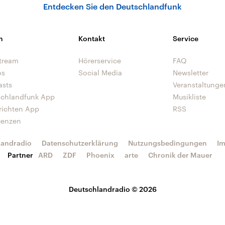
Entdecken Sie den Deutschlandfunk
n
Kontakt
Service
tream
Hörerservice
FAQ
os
Social Media
Newsletter
asts
Veranstaltunge
schlandfunk App
Musikliste
richten App
RSS
uenzen
landradio
Datenschutzerklärung
Nutzungsbedingungen
I
Partner
ARD
ZDF
Phoenix
arte
Chronik der Mauer
Deutschlandradio © 2026