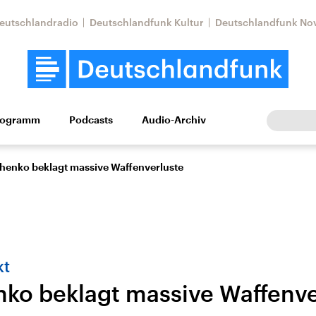
eutschlandradio
Deutschlandfunk Kultur
Deutschlandfunk No
rogramm
Podcasts
Audio-Archiv
Wirtschaft
Wissen
Kultur
Europa
Gesellschaf
henko beklagt massive Waffenverluste
kt
ko beklagt massive Waffenve
Nahostkonflikt
Iran
le Beiträge,
Aktuelle Lage und
Aktuelle Lage und