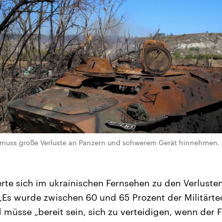
 muss große Verluste an Panzern und schwerem Gerät hinnehmen. 
te sich im ukrainischen Fernsehen zu den Verluste
Es wurde zwischen 60 und 65 Prozent der Militärtec
d müsse „bereit sein, sich zu verteidigen, wenn der 