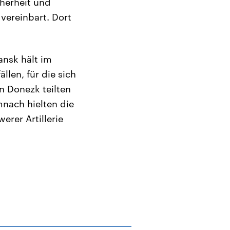
cherheit und
vereinbart. Dort
ansk hält im
len, für die sich
n Donezk teilten
nach hielten die
erer Artillerie