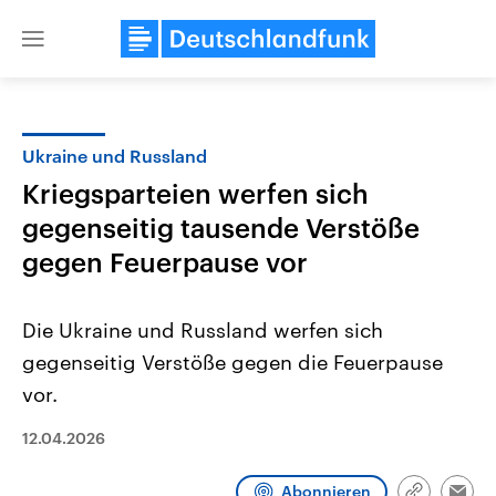
Close
menu
Ukraine und Russland
Themen
Kriegsparteien werfen sich
gegenseitig tausende Verstöße
gegen Feuerpause vor
Die Ukraine und Russland werfen sich
gegenseitig Verstöße gegen die Feuerpause
Landtagswahl Sachsen-Anhalt
USA
vor.
2026
Aktuelle Beiträge, Analys
Alle Informationen
Hintergründe
12.04.2026
Sachsen-Anhalt wählt am 6.
Wirtschaftlich und militäri
September 2026 einen neuen
gehören die Vereinigten S
Landtag. Seit 2021 wird das
den mächtigsten Ländern 
Abonnieren
Bundesland von einer Koalition aus
mit großem Einfluss auf d