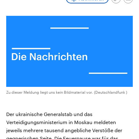
Link
Emai
CDU, SPD und FDP regiert.-
aktuelle Weltgeschehen.
kopieren/te
Umfragen, Prognosen,
Wahlprogramme, aktuelle Berichte
Sendungen
Programm
Podcasts
und Hintergründe zu den Parteien
und Kandidaten der anstehenden
Wahl.
Audio-Archiv
Zu dieser Meldung liegt uns kein Bildmaterial vor. (Deutschlandfunk )
Der ukrainische Generalstab und das
Verteidigungsministerium in Moskau meldeten
jeweils mehrere tausend angebliche Verstöße der
gegnerischen Seite. Die Feuerpause war für das