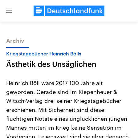
Close
menu
Archiv
Themen
Kriegstagebücher Heinrich Bölls
Ästhetik des Unsäglichen
Heinrich Böll wäre 2017 100 Jahre alt
geworden. Gerade sind im Kiepenheuer &
Witsch-Verlag drei seiner Kriegstagebücher
Landtagswahl Sachsen-Anhalt
USA
erschienen. Mit Sicherheit sind diese
2026
Aktuelle Beiträge, Analys
Alle Informationen
flüchtigen Notate eines unglücklichen jungen
Hintergründe
Sachsen-Anhalt wählt am 6.
Wirtschaftlich und militäri
Mannes mitten im Krieg keine Sensation im
September 2026 einen neuen
gehören die Vereinigten S
Landtag. Seit 2021 wird das
den mächtigsten Ländern 
Vordersinn. Lesenswert sind sie aber dennoch.
Bundesland von einer Koalition aus
mit großem Einfluss auf d