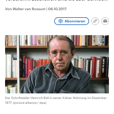
CDU, SPD und FDP regiert.-
aktuelle Weltgeschehen.
Umfragen, Prognosen,
Von Walter van Rossum
|
06.10.2017
Wahlprogramme, aktuelle Berichte
Sendungen
Programm
Podcasts
und Hintergründe zu den Parteien
und Kandidaten der anstehenden
Abonnieren
Link
Wahl.
Emai
kopieren/te
Audio-Archiv
Der Schriftsteller Heinrich Böll in seiner Kölner Wohnung im Dezember
1977. (picture-alliance / dpa)