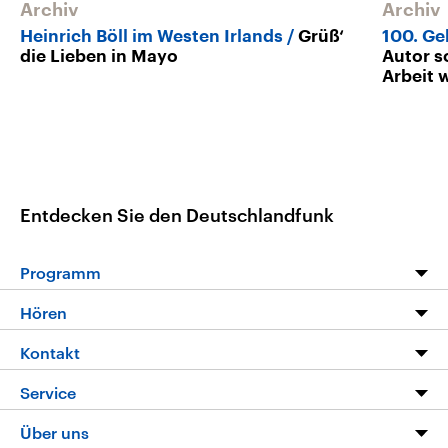
Archiv
Archiv
Heinrich Böll im Westen Irlands
Grüß‘
100. Ge
die Lieben in Mayo
Autor so
Arbeit 
Entdecken Sie den Deutschlandfunk
Programm
Programm
Hören
Alle Sendungen
Livestream
Kontakt
Die Nachrichten
Audios
Hörerservice
Service
Nachrichtenleicht
Podcasts
Social Media
FAQ
Über uns
Neue Beiträge auf dlf.de
Deutschlandfunk App