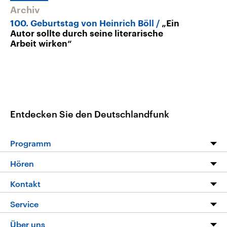
Archiv
100. Geburtstag von Heinrich Böll
„Ein
Autor sollte durch seine literarische
Arbeit wirken“
Entdecken Sie den Deutschlandfunk
Programm
Programm
Hören
Alle Sendungen
Livestream
Kontakt
Die Nachrichten
Audios
Hörerservice
Service
Nachrichtenleicht
Podcasts
Social Media
FAQ
Über uns
Neue Beiträge auf dlf.de