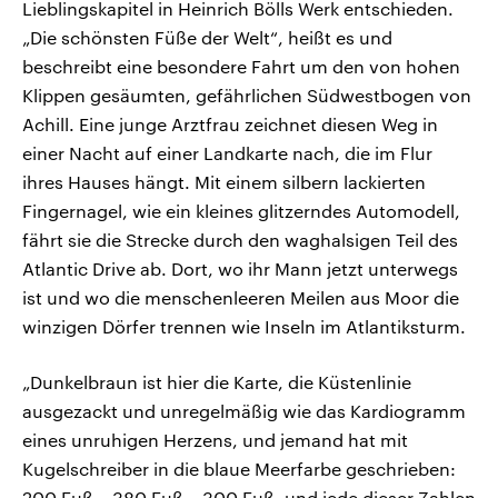
Lieblingskapitel in Heinrich Bölls Werk entschieden.
„Die schönsten Füße der Welt“, heißt es und
beschreibt eine besondere Fahrt um den von hohen
Klippen gesäumten, gefährlichen Südwestbogen von
Achill. Eine junge Arztfrau zeichnet diesen Weg in
einer Nacht auf einer Landkarte nach, die im Flur
ihres Hauses hängt. Mit einem silbern lackierten
Fingernagel, wie ein kleines glitzerndes Automodell,
fährt sie die Strecke durch den waghalsigen Teil des
Atlantic Drive ab. Dort, wo ihr Mann jetzt unterwegs
ist und wo die menschenleeren Meilen aus Moor die
winzigen Dörfer trennen wie Inseln im Atlantiksturm.
„Dunkelbraun ist hier die Karte, die Küstenlinie
ausgezackt und unregelmäßig wie das Kardiogramm
eines unruhigen Herzens, und jemand hat mit
Kugelschreiber in die blaue Meerfarbe geschrieben:
200 Fuß – 380 Fuß – 300 Fuß, und jede dieser Zahlen