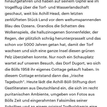
hinaufgefahren und haben auf seinem Gipfel wie im
Vogelflug über die Torf- und Wasserlandschaft
geschaut, weit bis Achill Head, dem letzten
zerklüfteten Stück Land vor dem weltumspannenden
Blau des Ozeans. Grandios die Schatten des
Wolkenspiels, die halluzinogenen Sonnenfelder, der
Regen, der plötzlich schräg herunterprasselt und das
schon vor 5000 Jahren getan hat, damit der Torf
wachsen und sich eine ganze Insel diesen grünen
Pelz überziehen konnte. Nur noch ein Schauplatz
wartet auf unseren Besuch, das Dorf Dugort, wo sich
die Bölls 1958 ihr eigenes Cottage gekauft haben. In
diesem Cottage entstand dann das „Irische
Tagebuch“. Heute lädt die Achill-Böll-Stiftung dort
Gastliteraten aus Deutschland ein, die sich im recht
puritanischen Ambiente, umgeben von Fotos aus
Bölls Zeit und eingerahmten Faksimiles seiner
Schriften und an einem original Torfholzkamin eine