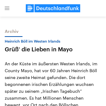
Close
menu
Archiv
Themen
Heinrich Böll im Westen Irlands
Grüß‘ die Lieben in Mayo
An der Küste im äußersten Westen Irlands, im
County Mayo, hat vor 60 Jahren Heinrich Böll
seine zweite Heimat gefunden. Die dort
Landtagswahl Sachsen-Anhalt
USA
begonnenen irischen Erzählungen wuchsen
2026
Aktuelle Beiträge, Analys
Alle Informationen
später zu seinem „Irischen Tagebuch“
Hintergründe
Sachsen-Anhalt wählt am 6.
Wirtschaftlich und militäri
zusammen. Es hat Millionen Menschen
September 2026 einen neuen
gehören die Vereinigten S
Landtag. Seit 2021 wird das
den mächtigsten Ländern 
bewegt, vor Ort nach den Böllschen
Bundesland von einer Koalition aus
mit großem Einfluss auf d