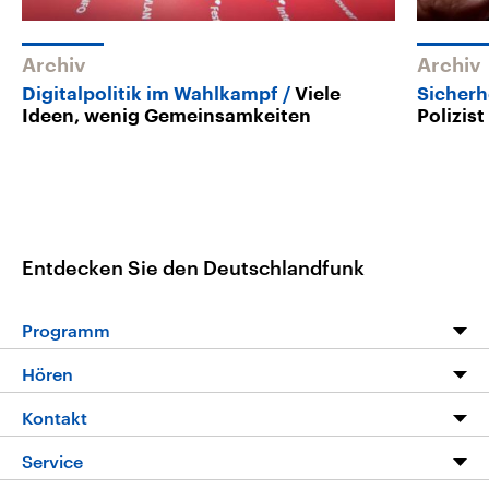
Archiv
Archiv
Digitalpolitik im Wahlkampf
Viele
Sicherh
Ideen, wenig Gemeinsamkeiten
Polizis
Entdecken Sie den Deutschlandfunk
Programm
Programm
Hören
Alle Sendungen
Livestream
Kontakt
Die Nachrichten
Audios
Hörerservice
Service
Nachrichtenleicht
Podcasts