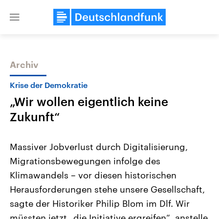
Close
menu
Archiv
Themen
Krise der Demokratie
„Wir wollen eigentlich keine
Zukunft“
Massiver Jobverlust durch Digitalisierung,
Migrationsbewegungen infolge des
Landtagswahl Sachsen-Anhalt
USA
Klimawandels – vor diesen historischen
2026
Aktuelle Beiträge, Analys
Alle Informationen
Hintergründe
Herausforderungen stehe unsere Gesellschaft,
Sachsen-Anhalt wählt am 6.
Wirtschaftlich und militäri
September 2026 einen neuen
gehören die Vereinigten S
sagte der Historiker Philip Blom im Dlf. Wir
Landtag. Seit 2021 wird das
den mächtigsten Ländern 
müssten jetzt „die Initiative ergreifen“, anstelle
Bundesland von einer Koalition aus
mit großem Einfluss auf d