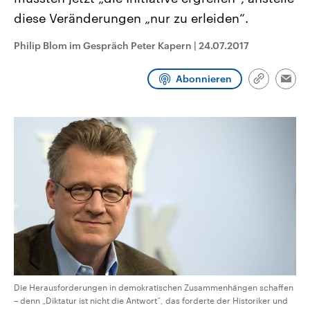
CDU, SPD und FDP regiert.-
aktuelle Weltgeschehen.
diese Veränderungen „nur zu erleiden“.
Umfragen, Prognosen,
Wahlprogramme, aktuelle Berichte
Sendungen
Programm
Podcasts
und Hintergründe zu den Parteien
Philip Blom im Gespräch Peter Kapern
|
24.07.2017
und Kandidaten der anstehenden
Wahl.
Audio-Archiv
Abonnieren
Link
Emai
kopieren/te
Die Herausforderungen in demokratischen Zusammenhängen schaffen
– denn „Diktatur ist nicht die Antwort“, das forderte der Historiker und