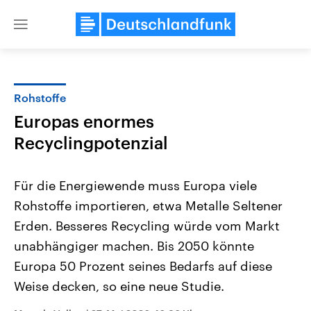
Close
menu
Rohstoffe
Themen
Europas enormes
Recyclingpotenzial
Für die Energiewende muss Europa viele
Rohstoffe importieren, etwa Metalle Seltener
Erden. Besseres Recycling würde vom Markt
Landtagswahl Sachsen-Anhalt
USA
unabhängiger machen. Bis 2050 könnte
2026
Aktuelle Beiträge, Analys
Europa 50 Prozent seines Bedarfs auf diese
Alle Informationen
Hintergründe
Sachsen-Anhalt wählt am 6.
Wirtschaftlich und militäri
Weise decken, so eine neue Studie.
September 2026 einen neuen
gehören die Vereinigten S
Landtag. Seit 2021 wird das
den mächtigsten Ländern 
Bundesland von einer Koalition aus
mit großem Einfluss auf d