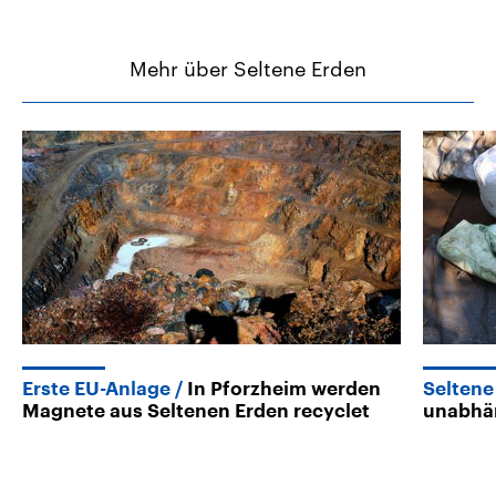
Mehr über Seltene Erden
Erste EU-Anlage
In Pforzheim werden
Seltene
Magnete aus Seltenen Erden recyclet
unabhän