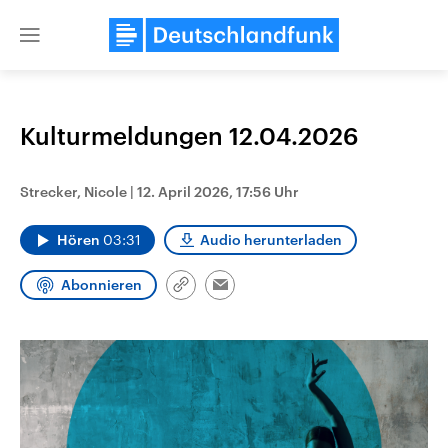
Close
menu
Kulturmeldungen 12.04.2026
Themen
Strecker, Nicole
|
12. April 2026, 17:56 Uhr
Hören
03:31
Audio herunterladen
Abonnieren
Link
Email
kopieren/teilen
Landtagswahl Sachsen-Anhalt
USA
2026
Aktuelle Beiträge, Analys
Alle Informationen
Hintergründe
Sachsen-Anhalt wählt am 6.
Wirtschaftlich und militäri
September 2026 einen neuen
gehören die Vereinigten S
Landtag. Seit 2021 wird das
den mächtigsten Ländern 
Bundesland von einer Koalition aus
mit großem Einfluss auf d