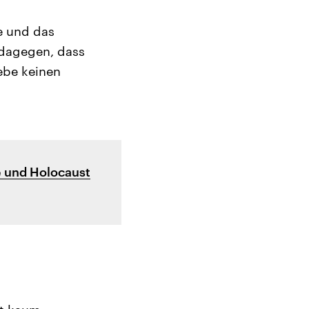
e und das
h dagegen, dass
ebe keinen
e und Holocaust