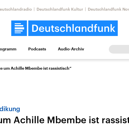
eutschlandradio
Deutschlandfunk Kultur
Deutschlandfunk No
rogramm
Podcasts
Audio-Archiv
Wirtschaft
Wissen
Kultur
Europa
Gesellschaf
e um Achille Mbembe ist rassistisch“
Ndikung
um Achille Mbembe ist rassis
Nahostkonflikt
Iran
le Beiträge,
Aktuelle Lage und
Aktuelle Lage und