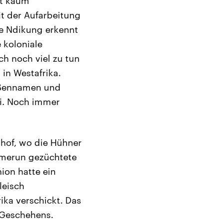
it kaum
it der Aufarbeitung
e Ndikung erkennt
 koloniale
ch noch viel zu tun
in Westafrika.
raßennamen und
ei. Noch immer
lhof, wo die Hühner
Kamerun gezüchtete
ion hatte ein
leisch
ka verschickt. Das
n Geschehens.