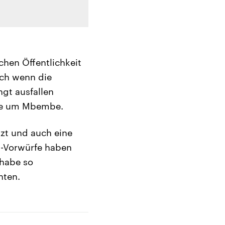
chen Öffentlichkeit
uch wenn die
ngt ausfallen
tte um Mbembe.
tzt und auch eine
s-Vorwürfe haben
 habe so
hten.