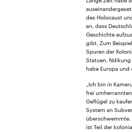
Lange Zeit habe s
auseinandergesetz
des Holocaust un
an, dass Deutschl
Geschichte aufzua
gibt. Zum Beispie
Spuren der Kolon
Statuen. Ndikung 
habe Europa und di
„Ich bin in Kamer
frei umherrannten
Geflügel zu kaufe
System an Subven
überschwemmte. D
ist Teil der kolo