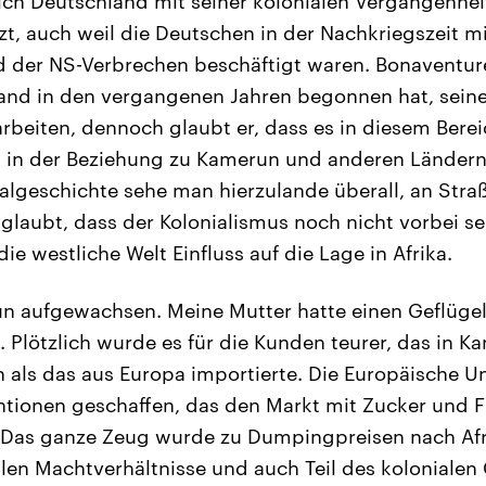
ich Deutschland mit seiner kolonialen Vergangenhe
t, auch weil die Deutschen in der Nachkriegszeit m
d der NS-Verbrechen beschäftigt waren. Bonaventur
and in den vergangenen Jahren begonnen hat, seine
rbeiten, dennoch glaubt er, dass es in diesem Berei
l in der Beziehung zu Kamerun und anderen Ländern 
ialgeschichte sehe man hierzulande überall, an St
glaubt, dass der Kolonialismus noch nicht vorbei s
e westliche Welt Einfluss auf die Lage in Afrika.
un aufgewachsen. Meine Mutter hatte einen Geflüge
. Plötzlich wurde es für die Kunden teurer, das in 
n als das aus Europa importierte. Die Europäische Un
tionen geschaffen, das den Markt mit Zucker und F
as ganze Zeug wurde zu Dumpingpreisen nach Afri
nialen Machtverhältnisse und auch Teil des koloniale