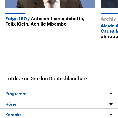
Folge 150
Antisemitismusdebatte,
Archiv
Felix Klein, Achille Mbembe
Aleida 
Causa 
ohne zu
Entdecken Sie den Deutschlandfunk
Programm
Programm
Hören
Alle Sendungen
Livestream
Kontakt