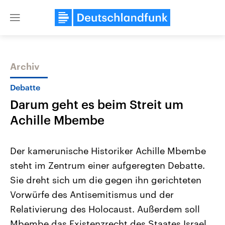
Close
menu
Archiv
Themen
Debatte
Darum geht es beim Streit um
Achille Mbembe
Der kamerunische Historiker Achille Mbembe
steht im Zentrum einer aufgeregten Debatte.
Landtagswahl Sachsen-Anhalt
USA
Sie dreht sich um die gegen ihn gerichteten
2026
Aktuelle Beiträge, Analys
Alle Informationen
Hintergründe
Vorwürfe des Antisemitismus und der
Sachsen-Anhalt wählt am 6.
Wirtschaftlich und militäri
September 2026 einen neuen
gehören die Vereinigten S
Relativierung des Holocaust. Außerdem soll
Landtag. Seit 2021 wird das
den mächtigsten Ländern 
Mbembe das Existenzrecht des Staates Israel
Bundesland von einer Koalition aus
mit großem Einfluss auf d