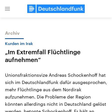
Close
menu
Archiv
Themen
Kurden im Irak
„Im Extremfall Flüchtlinge
aufnehmen“
Unionsfraktionsvize Andreas Schockenhoff hat
sich im Deutschlandfunk dafür ausgesprochen,
Landtagswahl Sachsen-Anhalt
USA
mehr Flüchtlinge aus dem Nordirak
2026
Aktuelle Beiträge, Analys
Alle Informationen
Hintergründe
aufzunehmen. Die Probleme der Region
Sachsen-Anhalt wählt am 6.
Wirtschaftlich und militäri
September 2026 einen neuen
gehören die Vereinigten S
könnten allerdings nicht in Deutschland gelöst
Landtag. Seit 2021 wird das
den mächtigsten Ländern 
werden, betonte Schockenhoff. Er hält an
Bundesland von einer Koalition aus
mit großem Einfluss auf d