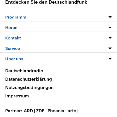
Entdecken Sie den Deutschlandfunk
Programm
Programm
Hören
Alle Sendungen
Livestream
Kontakt
Die Nachrichten
Audios
Hörerservice
Service
Nachrichtenleicht
Podcasts
Social Media
FAQ
Über uns
Neue Beiträge auf dlf.de
Deutschlandfunk App
Newsletter
Deutschlandradio
Themen-Schwerpunkte
Nachrichten App
Deutschlandradio
Veranstaltungen
Presse
Frequenzen
Datenschutzerklärung
Musikliste
Ausbildung und Karriere
Nutzungsbedingungen
RSS
Transparenz
Impressum
Korrekturen
Barrierefreiheit
Partner
ARD
|
ZDF
|
Phoenix
|
arte
|