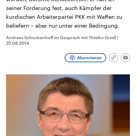
CDU, SPD und FDP regiert.-
aktuelle Weltgeschehen.
seiner Forderung fest, auch Kämpfer der
Umfragen, Prognosen,
Wahlprogramme, aktuelle Berichte
kurdischen Arbeiterpartei PKK mit Waffen zu
Sendungen
Programm
Podcasts
und Hintergründe zu den Parteien
und Kandidaten der anstehenden
beliefern – aber nur unter einer Bedingung.
Wahl.
Audio-Archiv
Andreas Schockenhoff im Gespräch mit Thielko Grieß
|
25.08.2014
Abonnieren
Link
Emai
kopieren/te