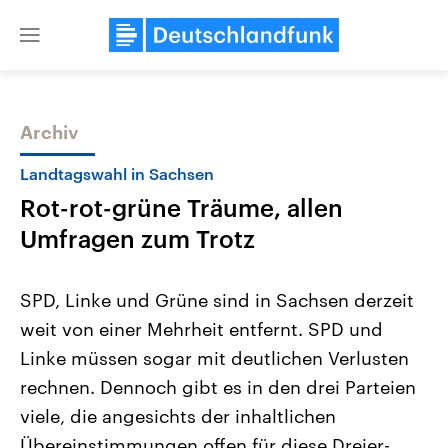
Close
menu
Archiv
Themen
Landtagswahl in Sachsen
Rot-rot-grüne Träume, allen
Umfragen zum Trotz
SPD, Linke und Grüne sind in Sachsen derzeit
weit von einer Mehrheit entfernt. SPD und
Landtagswahl Sachsen-Anhalt
USA
Linke müssen sogar mit deutlichen Verlusten
2026
Aktuelle Beiträge, Analys
Alle Informationen
Hintergründe
rechnen. Dennoch gibt es in den drei Parteien
Sachsen-Anhalt wählt am 6.
Wirtschaftlich und militäri
September 2026 einen neuen
gehören die Vereinigten S
viele, die angesichts der inhaltlichen
Landtag. Seit 2021 wird das
den mächtigsten Ländern 
Übereinstimmungen offen für diese Dreier-
Bundesland von einer Koalition aus
mit großem Einfluss auf d