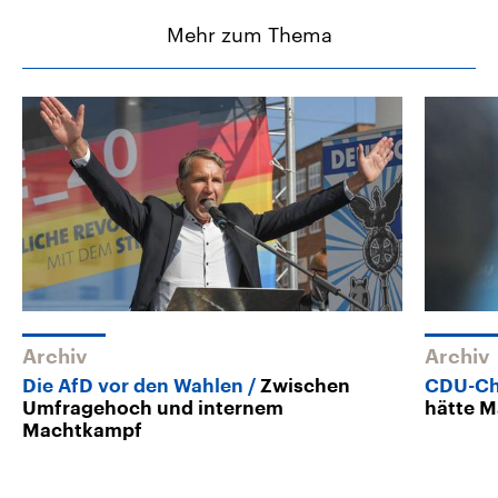
Mehr zum Thema
Archiv
Archiv
Die AfD vor den Wahlen
Zwischen
CDU-Ch
Umfragehoch und internem
hätte M
Machtkampf