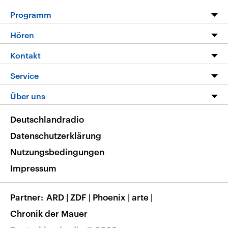
Programm
Programm
Hören
Alle Sendungen
Livestream
Kontakt
Die Nachrichten
Audios
Hörerservice
Service
Nachrichtenleicht
Podcasts
Social Media
FAQ
Über uns
Neue Beiträge auf dlf.de
Deutschlandfunk App
Newsletter
Deutschlandradio
Themen-Schwerpunkte
Nachrichten App
Deutschlandradio
Veranstaltungen
Presse
Frequenzen
Datenschutzerklärung
Musikliste
Ausbildung und Karriere
Nutzungsbedingungen
RSS
Transparenz
Impressum
Korrekturen
Barrierefreiheit
Partner
ARD
|
ZDF
|
Phoenix
|
arte
|
Chronik der Mauer