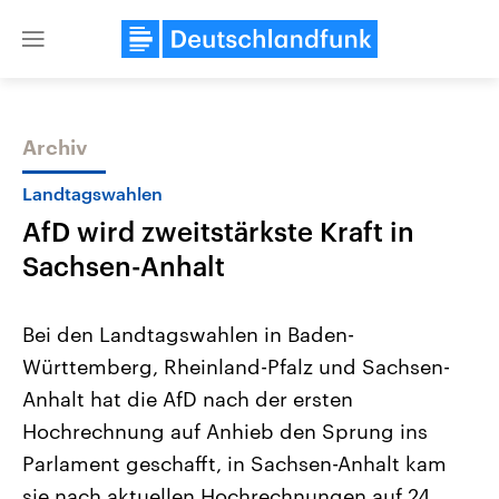
Close
menu
Archiv
Themen
Landtagswahlen
AfD wird zweitstärkste Kraft in
Sachsen-Anhalt
Bei den Landtagswahlen in Baden-
Württemberg, Rheinland-Pfalz und Sachsen-
USA
Nahostkonflikt
Anhalt hat die AfD nach der ersten
Aktuelle Beiträge, Analysen und
Aktuelle Lage und Hinter
Der Überfall der palästine
Hintergründe
Hochrechnung auf Anhieb den Sprung ins
Wirtschaftlich und militärisch
Terrororganisation Hamas
gehören die Vereinigten Staaten zu
Oktober 2023 auf Israel ha
Parlament geschafft, in Sachsen-Anhalt kam
den mächtigsten Ländern der Erde,
Region wieder die Gewalt 
sie nach aktuellen Hochrechnungen auf 24
mit großem Einfluss auf das
Israel möchte die Hamas z