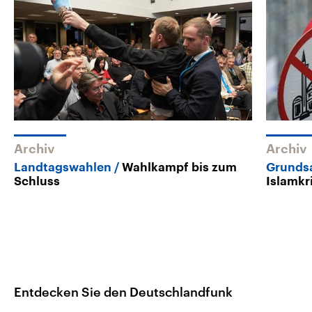
Archiv
Archiv
Landtagswahlen
Wahlkampf bis zum
Grunds
Schluss
Islamkr
Entdecken Sie den Deutschlandfunk