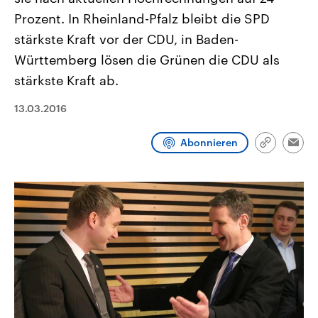
aktuelle Weltgeschehen.
Diese wird wie die Hisboll
Prozent. In Rheinland-Pfalz bleibt die SPD
Libanon vom Iran unterstüt
stärkste Kraft vor der CDU, in Baden-
Sendungen
Programm
Podcasts
Württemberg lösen die Grünen die CDU als
stärkste Kraft ab.
Audio-Archiv
13.03.2016
Abonnieren
Link
Emai
kopieren/te