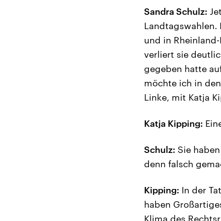
Sandra Schulz:
Jet
Landtagswahlen. 
und in Rheinland-
verliert sie deut
gegeben hatte auf
möchte ich in de
Linke, mit Katja K
Katja Kipping:
Ein
Schulz:
Sie haben 
denn falsch gema
Kipping:
In der Ta
haben Großartiges
Klima des Rechtsr