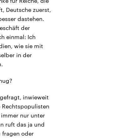
ke für Reiche, die
ft, Deutsche zuerst,
besser dastehen.
eschäft der
h einmal: Ich
dien, wie sie mit
elber in der
.
enug?
 gefragt, inwieweit
 Rechtspopulisten
 immer nur unter
n ruft das ja und
 fragen oder