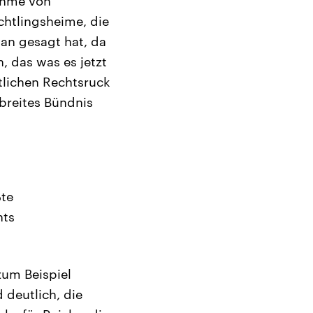
nahme von
chtlingsheime, die
man gesagt hat, da
 das was es jetzt
tlichen Rechtsruck
 breites Bündnis
ßte
hts
zum Beispiel
 deutlich, die