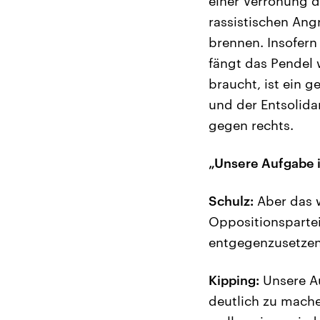
einer Verrohung d
rassistischen Ang
brennen. Insofern
fängt das Pendel 
braucht, ist ein
und der Entsolida
gegen rechts.
„Unsere Aufgabe is
Schulz:
Aber das w
Oppositionspartei
entgegenzusetzen
Kipping:
Unsere Au
deutlich zu mache