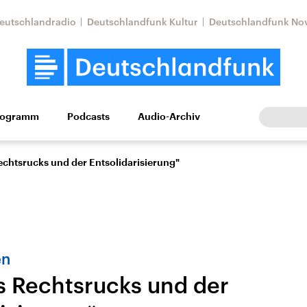
eutschlandradio
Deutschlandfunk Kultur
Deutschlandfunk No
rogramm
Podcasts
Audio-Archiv
Wirtschaft
Wissen
Kultur
Europa
Gesellschaf
echtsrucks und der Entsolidarisierung"
en
s Rechtsrucks und der
Nahostkonflikt
Iran
le Beiträge,
Aktuelle Lage und
Aktuelle Lage und