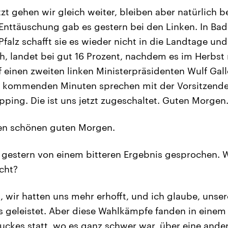
zt gehen wir gleich weiter, bleiben aber natürlich b
Enttäuschung gab es gestern bei den Linken. In B
Pfalz schafft sie es wieder nicht in die Landtage un
lich, landet bei gut 16 Prozent, nachdem es im Herbs
 einen zweiten linken Ministerpräsidenten Wulf Gall
n kommenden Minuten sprechen mit der Vorsitzenden
ipping. Die ist uns jetzt zugeschaltet. Guten Morgen
en schönen guten Morgen.
gestern von einem bitteren Ergebnis gesprochen. W
cht?
t, wir hatten uns mehr erhofft, und ich glaube, un
 geleistet. Aber diese Wahlkämpfe fanden in einem 
uckes statt, wo es ganz schwer war, über eine ande