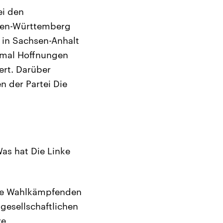
ei den
aden-Württemberg
d in Sachsen-Anhalt
t mal Hoffnungen
ert. Darüber
 der Partei Die
.
as hat Die Linke
sere Wahlkämpfenden
gesellschaftlichen
re