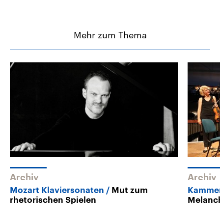
Mehr zum Thema
Archiv
Archiv
Mozart Klaviersonaten
Mut zum
Kammer
rhetorischen Spielen
Melanc