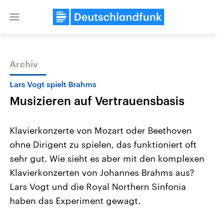
Close
menu
Archiv
Themen
Lars Vogt spielt Brahms
Musizieren auf Vertrauensbasis
Klavierkonzerte von Mozart oder Beethoven
ohne Dirigent zu spielen, das funktioniert oft
sehr gut. Wie sieht es aber mit den komplexen
Landtagswahl Sachsen-Anhalt
USA
Klavierkonzerten von Johannes Brahms aus?
2026
Aktuelle Beiträge, Analys
Alle Informationen
Lars Vogt und die Royal Northern Sinfonia
Hintergründe
Sachsen-Anhalt wählt am 6.
Wirtschaftlich und militäri
haben das Experiment gewagt.
September 2026 einen neuen
gehören die Vereinigten S
Landtag. Seit 2021 wird das
den mächtigsten Ländern 
Bundesland von einer Koalition aus
mit großem Einfluss auf d