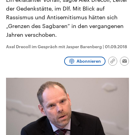
CDU, SPD und FDP regiert.-
aktuelle Weltgeschehen.
der Gedenkstätte, im Dlf. Mit Blick auf
Umfragen, Prognosen,
Wahlprogramme, aktuelle Berichte
Rassismus und Antisemitismus hätten sich
Sendungen
Programm
Podcasts
und Hintergründe zu den Parteien
und Kandidaten der anstehenden
„Grenzen des Sagbaren“ in den vergangenen
Wahl.
Audio-Archiv
Jahren verschoben.
Axel Drecoll im Gespräch mit Jasper Barenberg
|
01.09.2018
Abonnieren
Link
Emai
kopieren/te