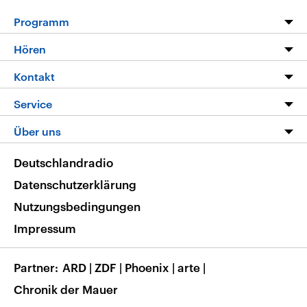
Programm
Programm
Hören
Alle Sendungen
Livestream
Kontakt
Die Nachrichten
Audios
Hörerservice
Service
Nachrichtenleicht
Podcasts
Social Media
FAQ
Über uns
Neue Beiträge auf dlf.de
Deutschlandfunk App
Newsletter
Deutschlandradio
Themen-Schwerpunkte
Nachrichten App
Deutschlandradio
Veranstaltungen
Presse
Frequenzen
Datenschutzerklärung
Musikliste
Ausbildung und Karriere
Nutzungsbedingungen
RSS
Transparenz
Impressum
Korrekturen
Barrierefreiheit
Partner
ARD
|
ZDF
|
Phoenix
|
arte
|
Chronik der Mauer