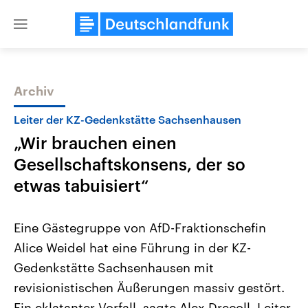
Close
menu
Archiv
Themen
Leiter der KZ-Gedenkstätte Sachsenhausen
„Wir brauchen einen
Gesellschaftskonsens, der so
etwas tabuisiert“
Eine Gästegruppe von AfD-Fraktionschefin
Landtagswahl Sachsen-Anhalt
USA
Alice Weidel hat eine Führung in der KZ-
2026
Aktuelle Beiträge, Analys
Alle Informationen
Hintergründe
Gedenkstätte Sachsenhausen mit
Sachsen-Anhalt wählt am 6.
Wirtschaftlich und militäri
September 2026 einen neuen
gehören die Vereinigten S
revisionistischen Äußerungen massiv gestört.
Landtag. Seit 2021 wird das
den mächtigsten Ländern 
Bundesland von einer Koalition aus
Ein eklatanter Vorfall, sagte Alex Drecoll, Leiter
mit großem Einfluss auf d