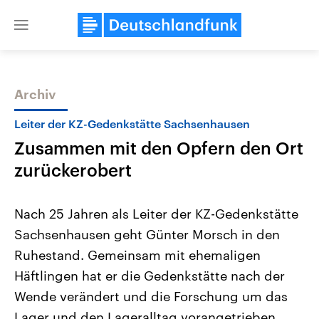
Close
menu
Archiv
Themen
Leiter der KZ-Gedenkstätte Sachsenhausen
Zusammen mit den Opfern den Ort
zurückerobert
Nach 25 Jahren als Leiter der KZ-Gedenkstätte
Sachsenhausen geht Günter Morsch in den
Landtagswahl Sachsen-Anhalt
USA
Ruhestand. Gemeinsam mit ehemaligen
2026
Aktuelle Beiträge, Analys
Alle Informationen
Hintergründe
Häftlingen hat er die Gedenkstätte nach der
Sachsen-Anhalt wählt am 6.
Wirtschaftlich und militäri
September 2026 einen neuen
gehören die Vereinigten S
Wende verändert und die Forschung um das
Landtag. Seit 2021 wird das
den mächtigsten Ländern 
Lager und den Lageralltag vorangetrieben.
Bundesland von einer Koalition aus
mit großem Einfluss auf d