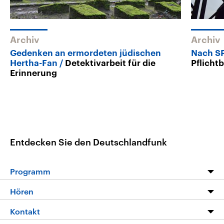
Archiv
Archiv
Gedenken an ermordeten jüdischen
Nach S
Hertha-Fan
Detektivarbeit für die
Pflicht
Erinnerung
Entdecken Sie den Deutschlandfunk
Programm
Programm
Hören
Alle Sendungen
Livestream
Kontakt
Die Nachrichten
Audios