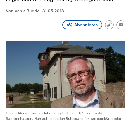
CDU, SPD und FDP regiert.-
aktuelle Weltgeschehen.
Umfragen, Prognosen,
Von Vanja Budde
|
31.05.2018
Wahlprogramme, aktuelle Berichte
Sendungen
Programm
Podcasts
und Hintergründe zu den Parteien
und Kandidaten der anstehenden
Abonnieren
Wahl.
Link
Emai
kopieren/te
Audio-Archiv
Günter Morsch war 25 Jahre lang Leiter der KZ-Gedenkstätte
Sachsenhausen. Nun geht er in den Ruhestand (imago stock&people)