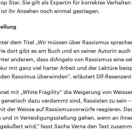
op Star. Sie gilt als Expertin für korrektes Verhalte
ist ihr Ansehen noch einmal gestiegen.
tellung
unter dem Titel „Wir müssen über Rassismus spreche
ie dort gibt es am Buch und an seiner Autorin auch K
nter anderem, dass diAngelo von Rassismus eine se
Nur mit ganz viel harter Arbeit und der Lektüre beis
den Rassimus überwinden“, erläutert Dlf-Resenzent
net mit „White Fragility“ die Weigerung von Weiss
h genetisch dazu verdammt sind, Rassisten zu sein –
mit der Weisse auf Rassismusvorwürfe reagieren. Dass
n und in Verteidigungsstellung gehen, wenn an ihnen
 geäußert wird,“ fasst Sacha Verna den Text zusamm