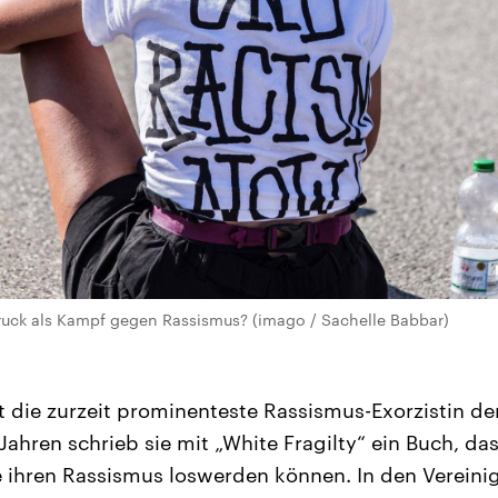
druck als Kampf gegen Rassismus? (imago / Sachelle Babbar)
t die zurzeit prominenteste Rassismus-Exorzistin de
 Jahren schrieb sie mit „White Fragilty“ ein Buch, 
e ihren Rassismus loswerden können. In den Vereinig