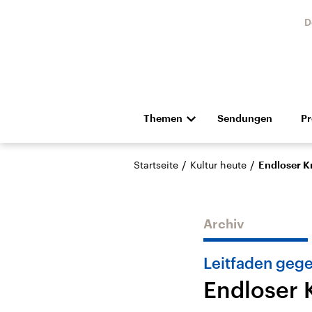
D
Themen
Sendungen
P
Die Nachrichten
Politik
/
/
Startseite
Kultur heute
Endloser 
Hörspiel und Feature
Musik
Archiv
Leitfaden geg
Endloser
Landtagswahl Sachsen-
USA
Anhalt 2026
Aktuel