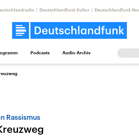
eutschlandradio
Deutschlandfunk Kultur
Deutschlandfunk No
rogramm
Podcasts
Audio-Archiv
Wirtschaft
Wissen
Kultur
Europa
Gesellschaf
Kreuzweg
en Rassismus
 Kreuzweg
Nahostkonflikt
Iran
le Beiträge,
Aktuelle Lage und
Aktuelle Lage und