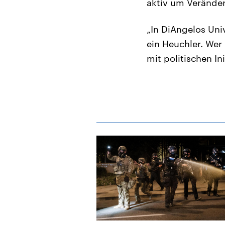
aktiv um Verände
„In DiAngelos Univ
ein Heuchler. Wer 
mit politischen In