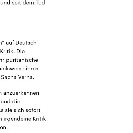
n und seit dem Tod
n“ auf Deutsch
ritik. Die
hr puritanische
pielsweise ihres
 Sacha Verna.
en anzuerkennen,
 und die
 sie sich sofort
 irgendeine Kritik
en.