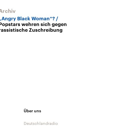
Archiv
Archiv
„Angry Black Woman“?
New Yorks Kul
Popstars wehren sich gegen
Druck ist groß
rassistische Zuschreibung
Über uns
Deutschlandradio