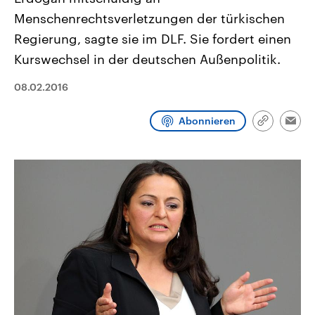
CDU, SPD und FDP regiert.-
aktuelle Weltgeschehen.
Menschenrechtsverletzungen der türkischen
Umfragen, Prognosen,
Wahlprogramme, aktuelle Berichte
Regierung, sagte sie im DLF. Sie fordert einen
Sendungen
Programm
Podcasts
und Hintergründe zu den Parteien
und Kandidaten der anstehenden
Kurswechsel in der deutschen Außenpolitik.
Wahl.
Audio-Archiv
08.02.2016
Abonnieren
Link
Emai
kopieren/te