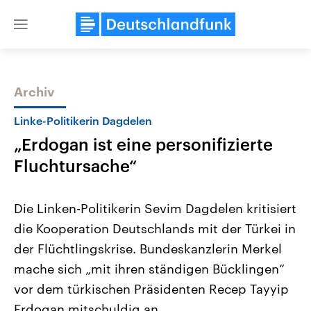
Close
menu
Archiv
Themen
Linke-Politikerin Dagdelen
„Erdogan ist eine personifizierte
Fluchtursache“
Die Linken-Politikerin Sevim Dagdelen kritisiert
die Kooperation Deutschlands mit der Türkei in
Landtagswahl Sachsen-Anhalt
USA
der Flüchtlingskrise. Bundeskanzlerin Merkel
2026
Aktuelle Beiträge, Analys
Alle Informationen
Hintergründe
mache sich „mit ihren ständigen Bücklingen“
Sachsen-Anhalt wählt am 6.
Wirtschaftlich und militäri
September 2026 einen neuen
gehören die Vereinigten S
vor dem türkischen Präsidenten Recep Tayyip
Landtag. Seit 2021 wird das
den mächtigsten Ländern 
Erdogan mitschuldig an
Bundesland von einer Koalition aus
mit großem Einfluss auf d