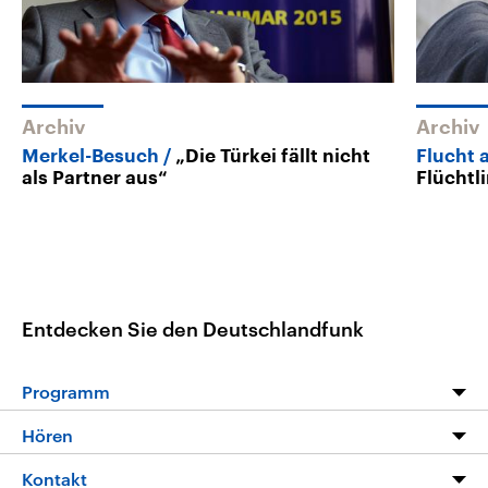
Archiv
Archiv
Merkel-Besuch
„Die Türkei fällt nicht
Flucht 
als Partner aus“
Flüchtl
Entdecken Sie den Deutschlandfunk
Programm
Programm
Hören
Alle Sendungen
Livestream
Kontakt