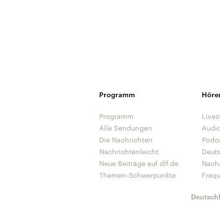
Programm
Höre
Programm
Lives
Alle Sendungen
Audi
Die Nachrichten
Podc
Nachrichtenleicht
Deut
Neue Beiträge auf dlf.de
Nach
Themen-Schwerpunkte
Freq
Deutsch