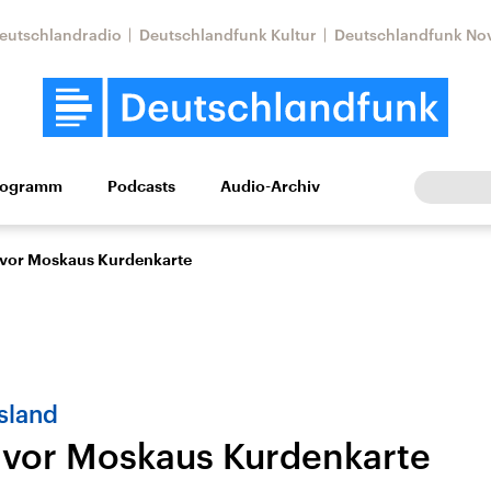
eutschlandradio
Deutschlandfunk Kultur
Deutschlandfunk No
rogramm
Podcasts
Audio-Archiv
Wirtschaft
Wissen
Kultur
Europa
Gesellschaf
 vor Moskaus Kurdenkarte
sland
 vor Moskaus Kurdenkarte
Nahostkonflikt
Iran
le Beiträge,
Aktuelle Lage und
Aktuelle Lage und