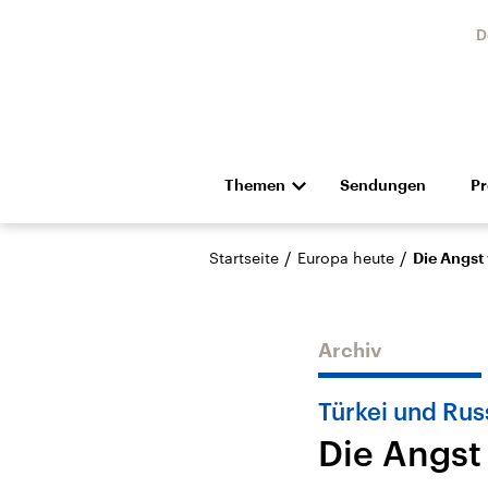
D
Themen
Sendungen
P
Die Nachrichten
Politik
/
/
Startseite
Europa heute
Die Angst
Hörspiel und Feature
Musik
Archiv
Türkei und Rus
Die Angst
Landtagswahl Sachsen-
USA
Anhalt 2026
Aktuel