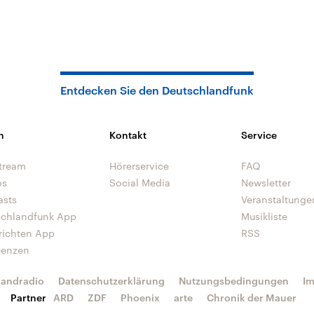
Entdecken Sie den Deutschlandfunk
n
Kontakt
Service
tream
Hörerservice
FAQ
os
Social Media
Newsletter
asts
Veranstaltunge
schlandfunk App
Musikliste
richten App
RSS
uenzen
landradio
Datenschutzerklärung
Nutzungsbedingungen
I
Partner
ARD
ZDF
Phoenix
arte
Chronik der Mauer