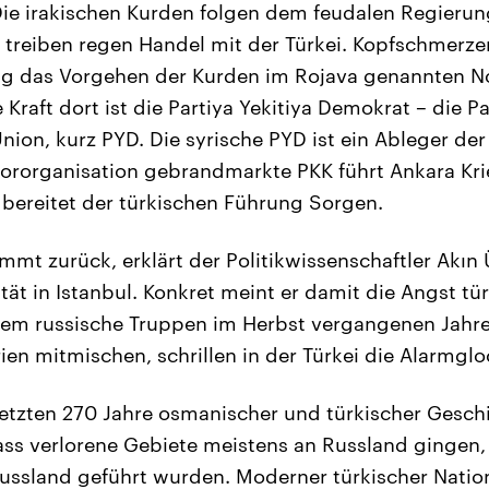
Die irakischen Kurden folgen dem feudalen Regieru
 treiben regen Handel mit der Türkei. Kopfschmerzen
ng das Vorgehen der Kurden im Rojava genannten No
e Kraft dort ist die Partiya Yekitiya Demokrat – die Pa
ion, kurz PYD. Die syrische PYD ist ein Ableger der
rororganisation gebrandmarkte PKK führt Ankara Kri
bereitet der türkischen Führung Sorgen.
ommt zurück, erklärt der Politikwissenschaftler Akın
tät in Istanbul. Konkret meint er damit die Angst tür
dem russische Truppen im Herbst vergangenen Jahre
ien mitmischen, schrillen in der Türkei die Alarmglo
letzten 270 Jahre osmanischer und türkischer Gesch
ass verlorene Gebiete meistens an Russland gingen,
ssland geführt wurden. Moderner türkischer Nation