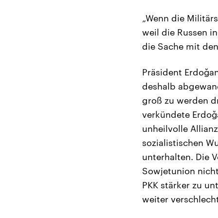
„Wenn die Militär
weil die Russen i
die Sache mit den 
Präsident Erdoğan
deshalb abgewandt
groß zu werden dr
verkündete Erdoğ
unheilvolle Allia
sozialistischen W
unterhalten. Die
Sowjetunion nicht
PKK stärker zu un
weiter verschlech