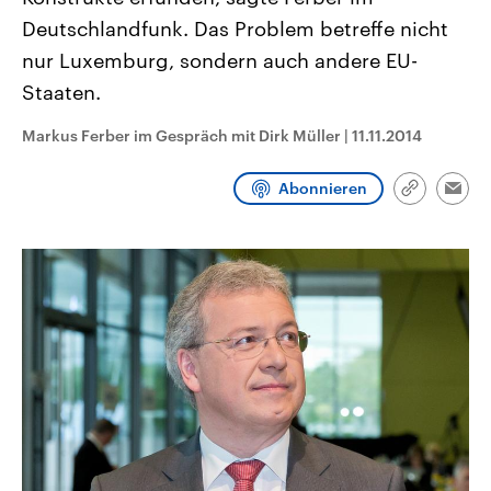
CDU, SPD und FDP regiert.-
aktuelle Weltgeschehen.
Deutschlandfunk. Das Problem betreffe nicht
Umfragen, Prognosen,
Wahlprogramme, aktuelle Berichte
nur Luxemburg, sondern auch andere EU-
Sendungen
Programm
Podcasts
und Hintergründe zu den Parteien
und Kandidaten der anstehenden
Staaten.
Wahl.
Audio-Archiv
Markus Ferber im Gespräch mit Dirk Müller
|
11.11.2014
Abonnieren
Link
Emai
kopieren/te