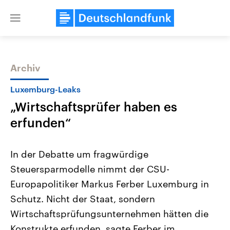
Close
menu
Archiv
Themen
Luxemburg-Leaks
„Wirtschaftsprüfer haben es
erfunden“
In der Debatte um fragwürdige
Steuersparmodelle nimmt der CSU-
Landtagswahl Sachsen-Anhalt
USA
Europapolitiker Markus Ferber Luxemburg in
2026
Aktuelle Beiträge, Analys
Alle Informationen
Hintergründe
Schutz. Nicht der Staat, sondern
Sachsen-Anhalt wählt am 6.
Wirtschaftlich und militäri
September 2026 einen neuen
gehören die Vereinigten S
Wirtschaftsprüfungsunternehmen hätten die
Landtag. Seit 2021 wird das
den mächtigsten Ländern 
Konstrukte erfunden, sagte Ferber im
Bundesland von einer Koalition aus
mit großem Einfluss auf d