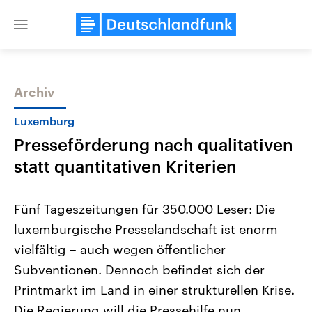
Close
menu
Archiv
Themen
Luxemburg
Presseförderung nach qualitativen
statt quantitativen Kriterien
Fünf Tageszeitungen für 350.000 Leser: Die
luxemburgische Presselandschaft ist enorm
Landtagswahl Sachsen-Anhalt
USA
vielfältig – auch wegen öffentlicher
2026
Aktuelle Beiträge, Analys
Alle Informationen
Hintergründe
Subventionen. Dennoch befindet sich der
Sachsen-Anhalt wählt am 6.
Wirtschaftlich und militäri
September 2026 einen neuen
gehören die Vereinigten S
Printmarkt im Land in einer strukturellen Krise.
Landtag. Seit 2021 wird das
den mächtigsten Ländern 
Die Regierung will die Pressehilfe nun
Bundesland von einer Koalition aus
mit großem Einfluss auf d