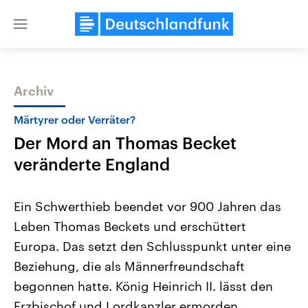
Close
menu
Archiv
Themen
Märtyrer oder Verräter?
Der Mord an Thomas Becket
veränderte England
Ein Schwerthieb beendet vor 900 Jahren das
Leben Thomas Beckets und erschüttert
Landtagswahl Sachsen-Anhalt
USA
Europa. Das setzt den Schlusspunkt unter eine
2026
Aktuelle Beiträge, Analys
Alle Informationen
Hintergründe
Beziehung, die als Männerfreundschaft
Sachsen-Anhalt wählt am 6.
Wirtschaftlich und militäri
September 2026 einen neuen
gehören die Vereinigten S
begonnen hatte. König Heinrich II. lässt den
Landtag. Seit 2021 wird das
den mächtigsten Ländern 
Erzbischof und Lordkanzler ermorden.
Bundesland von einer Koalition aus
mit großem Einfluss auf d