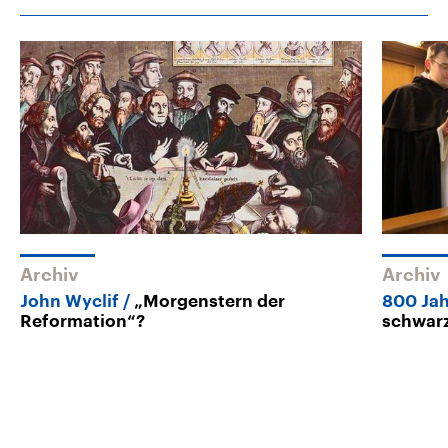
Archiv
Archiv
John Wyclif
„Morgenstern der
800 Ja
Reformation“?
schwar