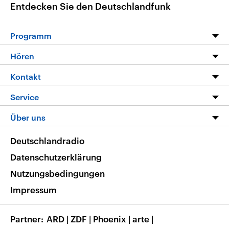
Entdecken Sie den Deutschlandfunk
Programm
Programm
Hören
Alle Sendungen
Livestream
Kontakt
Die Nachrichten
Audios
Hörerservice
Service
Nachrichtenleicht
Podcasts
Social Media
FAQ
Über uns
Neue Beiträge auf dlf.de
Deutschlandfunk App
Newsletter
Deutschlandradio
Themen-Schwerpunkte
Nachrichten App
Deutschlandradio
Veranstaltungen
Presse
Frequenzen
Datenschutzerklärung
Musikliste
Ausbildung und Karriere
Nutzungsbedingungen
RSS
Transparenz
Impressum
Korrekturen
Barrierefreiheit
Partner
ARD
|
ZDF
|
Phoenix
|
arte
|