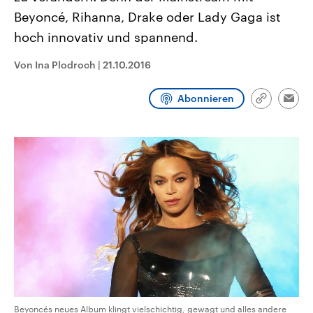
CDU, SPD und FDP regiert.-
aktuelle Weltgeschehen.
Beyoncé, Rihanna, Drake oder Lady Gaga ist
Umfragen, Prognosen,
Wahlprogramme, aktuelle Berichte
hoch innovativ und spannend.
Sendungen
Programm
Podcasts
und Hintergründe zu den Parteien
und Kandidaten der anstehenden
Wahl.
Von Ina Plodroch
|
21.10.2016
Audio-Archiv
Abonnieren
Link
Emai
kopieren/te
Beyoncés neues Album klingt vielschichtig, gewagt und alles andere