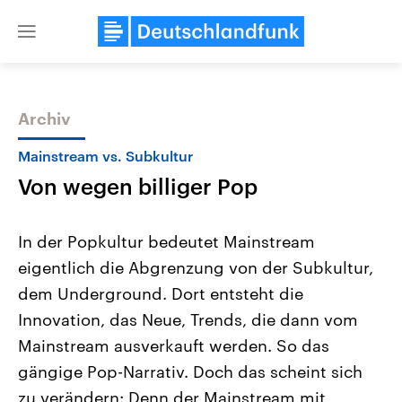
Close
menu
Archiv
Themen
Mainstream vs. Subkultur
Von wegen billiger Pop
In der Popkultur bedeutet Mainstream
eigentlich die Abgrenzung von der Subkultur,
dem Underground. Dort entsteht die
Landtagswahl Sachsen-Anhalt
USA
Innovation, das Neue, Trends, die dann vom
2026
Aktuelle Beiträge, Analys
Alle Informationen
Mainstream ausverkauft werden. So das
Hintergründe
Sachsen-Anhalt wählt am 6.
Wirtschaftlich und militäri
gängige Pop-Narrativ. Doch das scheint sich
September 2026 einen neuen
gehören die Vereinigten S
Landtag. Seit 2021 wird das
den mächtigsten Ländern 
zu verändern: Denn der Mainstream mit
Bundesland von einer Koalition aus
mit großem Einfluss auf d