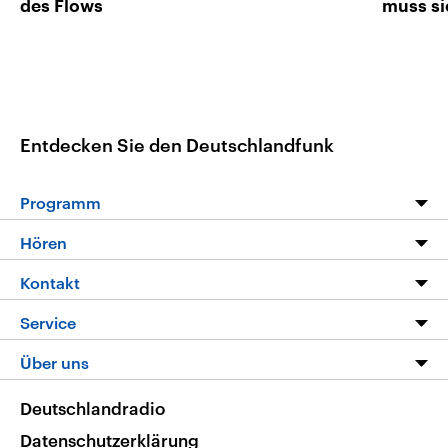
des Flows
muss si
Entdecken Sie den Deutschlandfunk
Programm
Programm
Hören
Alle Sendungen
Livestream
Kontakt
Die Nachrichten
Audios
Hörerservice
Service
Nachrichtenleicht
Podcasts
Social Media
FAQ
Über uns
Neue Beiträge auf dlf.de
Deutschlandfunk App
Newsletter
Deutschlandradio
Themen-Schwerpunkte
Nachrichten App
Deutschlandradio
Veranstaltungen
Presse
Frequenzen
Datenschutzerklärung