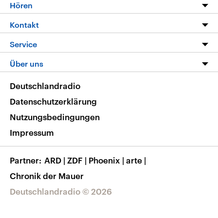
Programm
Hören
Alle Sendungen
Livestream
Kontakt
Die Nachrichten
Audios
Hörerservice
Service
Nachrichtenleicht
Podcasts
Social Media
FAQ
Über uns
Neue Beiträge auf dlf.de
Deutschlandfunk App
Newsletter
Deutschlandradio
Themen-Schwerpunkte
Nachrichten App
Deutschlandradio
Veranstaltungen
Presse
Frequenzen
Datenschutzerklärung
Musikliste
Ausbildung und Karriere
Nutzungsbedingungen
RSS
Transparenz
Impressum
Korrekturen
Barrierefreiheit
Partner
ARD
|
ZDF
|
Phoenix
|
arte
|
Chronik der Mauer
Deutschlandradio © 2026