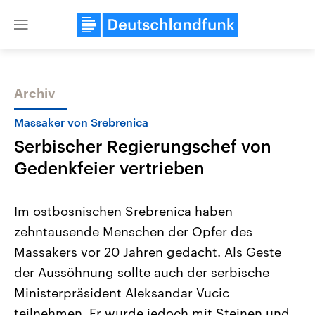
Close
menu
Archiv
Themen
Massaker von Srebrenica
Serbischer Regierungschef von
Gedenkfeier vertrieben
Im ostbosnischen Srebrenica haben
zehntausende Menschen der Opfer des
Landtagswahl Sachsen-Anhalt
USA
Massakers vor 20 Jahren gedacht. Als Geste
2026
Aktuelle Beiträge, Analys
Alle Informationen
Hintergründe
der Aussöhnung sollte auch der serbische
Sachsen-Anhalt wählt am 6.
Wirtschaftlich und militäri
September 2026 einen neuen
gehören die Vereinigten S
Ministerpräsident Aleksandar Vucic
Landtag. Seit 2021 wird das
den mächtigsten Ländern 
teilnehmen. Er wurde jedoch mit Steinen und
Bundesland von einer Koalition aus
mit großem Einfluss auf d