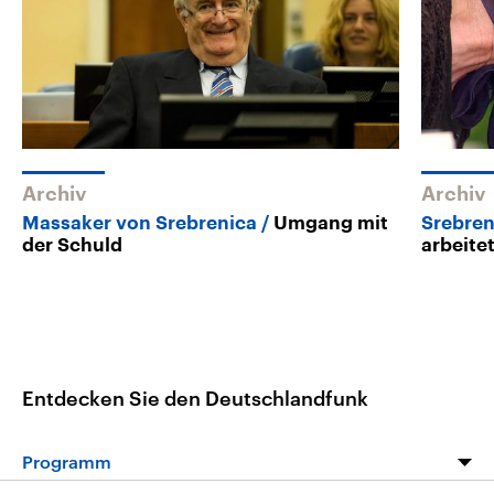
Archiv
Archiv
Massaker von Srebrenica
Umgang mit
Srebren
der Schuld
arbeite
Entdecken Sie den Deutschlandfunk
Programm