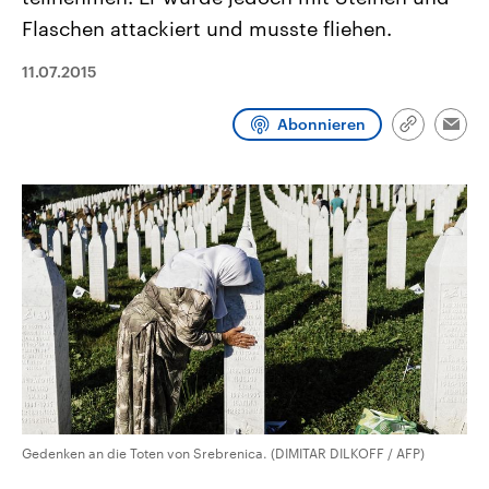
CDU, SPD und FDP regiert.-
aktuelle Weltgeschehen.
Flaschen attackiert und musste fliehen.
Umfragen, Prognosen,
Wahlprogramme, aktuelle Berichte
Sendungen
Programm
Podcasts
und Hintergründe zu den Parteien
11.07.2015
und Kandidaten der anstehenden
Wahl.
Audio-Archiv
Abonnieren
Link
Emai
kopieren/te
Gedenken an die Toten von Srebrenica. (DIMITAR DILKOFF / AFP)