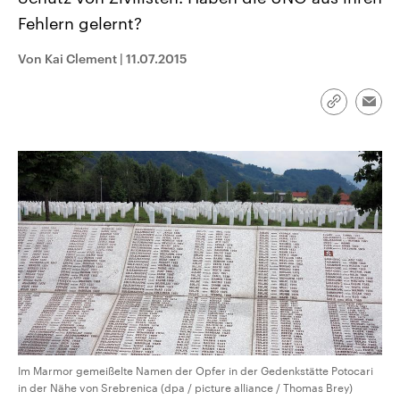
CDU, SPD und FDP regiert.-
aktuelle Weltgeschehen.
Fehlern gelernt?
Umfragen, Prognosen,
Wahlprogramme, aktuelle Berichte
Sendungen
Programm
Podcasts
und Hintergründe zu den Parteien
Von Kai Clement
|
11.07.2015
und Kandidaten der anstehenden
Wahl.
Audio-Archiv
Link
Emai
kopieren/te
Im Marmor gemeißelte Namen der Opfer in der Gedenkstätte Potocari
in der Nähe von Srebrenica (dpa / picture alliance / Thomas Brey)