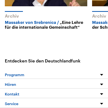
Archiv
Archiv
Massaker von Srebrenica
„Eine Lehre
Massak
für die internationale Gemeinschaft“
der Sch
Entdecken Sie den Deutschlandfunk
Programm
Programm
Hören
Alle Sendungen
Livestream
Kontakt
Die Nachrichten
Audios
Hörerservice
Service
Nachrichtenleicht
Podcasts