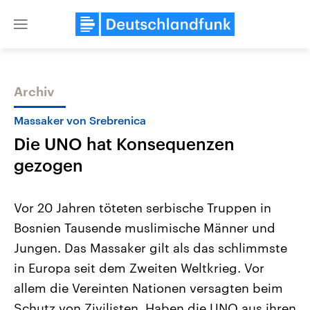
Close
menu
Archiv
Themen
Massaker von Srebrenica
Die UNO hat Konsequenzen
gezogen
Vor 20 Jahren töteten serbische Truppen in
Bosnien Tausende muslimische Männer und
Landtagswahl Sachsen-Anhalt
USA
Jungen. Das Massaker gilt als das schlimmste
2026
Aktuelle Beiträge, Analys
Alle Informationen
Hintergründe
in Europa seit dem Zweiten Weltkrieg. Vor
Sachsen-Anhalt wählt am 6.
Wirtschaftlich und militäri
September 2026 einen neuen
gehören die Vereinigten S
allem die Vereinten Nationen versagten beim
Landtag. Seit 2021 wird das
den mächtigsten Ländern 
Schutz von Zivilisten. Haben die UNO aus ihren
Bundesland von einer Koalition aus
mit großem Einfluss auf d