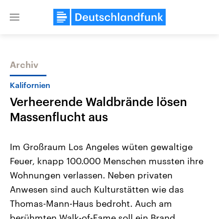
Close
menu
Archiv
Themen
Kalifornien
Verheerende Waldbrände lösen
Massenflucht aus
Im Großraum Los Angeles wüten gewaltige
Feuer, knapp 100.000 Menschen mussten ihre
Landtagswahl Sachsen-Anhalt
USA
Wohnungen verlassen. Neben privaten
2026
Aktuelle Beiträge, Analys
Alle Informationen
Hintergründe
Anwesen sind auch Kulturstätten wie das
Sachsen-Anhalt wählt am 6.
Wirtschaftlich und militäri
September 2026 einen neuen
gehören die Vereinigten S
Thomas-Mann-Haus bedroht. Auch am
Landtag. Seit 2021 wird das
den mächtigsten Ländern 
berühmten Walk-of-Fame soll ein Brand
Bundesland von einer Koalition aus
mit großem Einfluss auf d