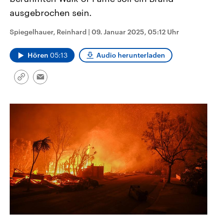
CDU, SPD und FDP regiert.-
aktuelle Weltgeschehen.
ausgebrochen sein.
Umfragen, Prognosen,
Wahlprogramme, aktuelle Berichte
Sendungen
Programm
Podcasts
und Hintergründe zu den Parteien
Spiegelhauer, Reinhard
|
09. Januar 2025, 05:12 Uhr
und Kandidaten der anstehenden
Wahl.
Audio-Archiv
Hören
05:13
Audio herunterladen
Link
Email
kopieren/teilen