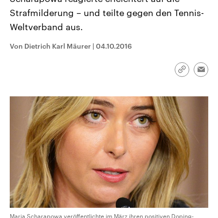
CDU, SPD und FDP regiert.-
aktuelle Weltgeschehen.
Strafmilderung – und teilte gegen den Tennis-
Umfragen, Prognosen,
Wahlprogramme, aktuelle Berichte
Weltverband aus.
Sendungen
Programm
Podcasts
und Hintergründe zu den Parteien
und Kandidaten der anstehenden
Wahl.
Von Dietrich Karl Mäurer
|
04.10.2016
Audio-Archiv
Link
Emai
kopieren/te
Maria Scharapowa veröffentlichte im März ihren positiven Doping-