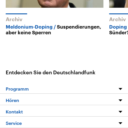
Archiv
Archiv
Meldonium-Doping
Suspendierungen,
Doping
aber keine Sperren
Sünder
Entdecken Sie den Deutschlandfunk
Programm
Programm
Hören
Alle Sendungen
Livestream
Kontakt
Die Nachrichten
Audios
Hörerservice
Service
Nachrichtenleicht