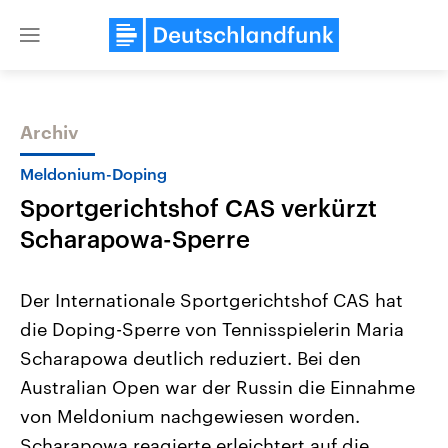
Close
menu
Archiv
Themen
Meldonium-Doping
Sportgerichtshof CAS verkürzt
Scharapowa-Sperre
Der Internationale Sportgerichtshof CAS hat
die Doping-Sperre von Tennisspielerin Maria
Landtagswahl Sachsen-Anhalt
USA
Scharapowa deutlich reduziert. Bei den
2026
Aktuelle Beiträge, Analys
Alle Informationen
Hintergründe
Australian Open war der Russin die Einnahme
Sachsen-Anhalt wählt am 6.
Wirtschaftlich und militäri
September 2026 einen neuen
gehören die Vereinigten S
von Meldonium nachgewiesen worden.
Landtag. Seit 2021 wird das
den mächtigsten Ländern 
Scharapowa reagierte erleichtert auf die
Bundesland von einer Koalition aus
mit großem Einfluss auf d