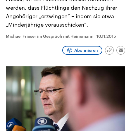
CDU, SPD und FDP regiert.-
aktuelle Weltgeschehen.
werden, dass Flüchtlinge den Nachzug ihrer
Umfragen, Prognosen,
Wahlprogramme, aktuelle Berichte
Angehöriger „erzwingen“ – indem sie etwa
Sendungen
Programm
Podcasts
und Hintergründe zu den Parteien
und Kandidaten der anstehenden
„Minderjährige vorausschicken“.
Wahl.
Audio-Archiv
Michael Frieser im Gespräch mit Heinemann
|
10.11.2015
Abonnieren
Link
Emai
kopieren/te