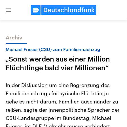
Close
menu
Archiv
Themen
Michael Frieser (CSU) zum Familiennachzug
„Sonst werden aus einer Million
Flüchtlinge bald vier Millionen“
In der Diskussion um eine Begrenzung des
Familiennachzugs für syrische Flüchtlinge
Landtagswahl Sachsen-Anhalt
USA
gehe es nicht darum, Familien auseinander zu
2026
Aktuelle Beiträge, Analys
Alle Informationen
Hintergründe
reißen, sagte der innenpolitische Sprecher der
Sachsen-Anhalt wählt am 6.
Wirtschaftlich und militäri
September 2026 einen neuen
gehören die Vereinigten S
CSU-Landesgruppe im Bundestag, Michael
Landtag. Seit 2021 wird das
den mächtigsten Ländern 
Frieser, im DLF. Vielmehr müsse verhindert
Bundesland von einer Koalition aus
mit großem Einfluss auf d