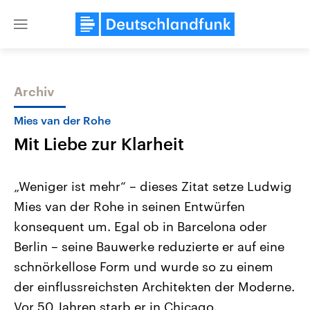
Close
menu
Archiv
Themen
Mies van der Rohe
Mit Liebe zur Klarheit
„Weniger ist mehr“ – dieses Zitat setze Ludwig
Mies van der Rohe in seinen Entwürfen
konsequent um. Egal ob in Barcelona oder
Landtagswahl Sachsen-Anhalt
USA
Berlin – seine Bauwerke reduzierte er auf eine
2026
Aktuelle Beiträge, Analys
Alle Informationen
schnörkellose Form und wurde so zu einem
Hintergründe
Sachsen-Anhalt wählt am 6.
Wirtschaftlich und militäri
der einflussreichsten Architekten der Moderne.
September 2026 einen neuen
gehören die Vereinigten S
Landtag. Seit 2021 wird das
den mächtigsten Ländern 
Vor 50 Jahren starb er in Chicago.
Bundesland von einer Koalition aus
mit großem Einfluss auf d