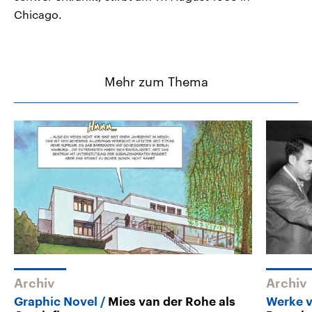
Chicago.
Mehr zum Thema
Archiv
Archiv
Graphic Novel
Mies van der Rohe als
Werke v