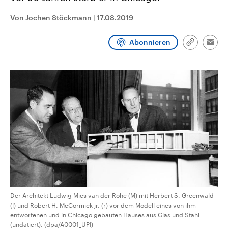
CDU, SPD und FDP regiert.-
aktuelle Weltgeschehen.
Umfragen, Prognosen,
Von Jochen Stöckmann
|
17.08.2019
Wahlprogramme, aktuelle Berichte
Sendungen
Programm
Podcasts
und Hintergründe zu den Parteien
und Kandidaten der anstehenden
Abonnieren
Link
Wahl.
Emai
kopieren/te
Audio-Archiv
Der Architekt Ludwig Mies van der Rohe (M) mit Herbert S. Greenwald
(l) und Robert H. McCormick jr. (r) vor dem Modell eines von ihm
entworfenen und in Chicago gebauten Hauses aus Glas und Stahl
(undatiert). (dpa/A0001_UPI)