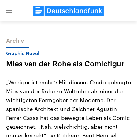
Close
menu
Archiv
Themen
Graphic Novel
Mies van der Rohe als Comicfigur
„Weniger ist mehr“: Mit diesem Credo gelangte
Mies van der Rohe zu Weltruhm als einer der
wichtigsten Formgeber der Moderne. Der
Landtagswahl Sachsen-Anhalt
USA
spanische Architekt und Zeichner Agustín
2026
Aktuelle Beiträge, Analys
Alle Informationen
Ferrer Casas hat das bewegte Leben als Comic
Hintergründe
Sachsen-Anhalt wählt am 6.
Wirtschaftlich und militäri
gezeichnet. „Nah, vielschichtig, aber nicht
September 2026 einen neuen
gehören die Vereinigten S
Landtag. Seit 2021 wird das
den mächtigsten Ländern 
immer korrekt“, so Kritikerin Berit Hempel.
Bundesland von einer Koalition aus
mit großem Einfluss auf d