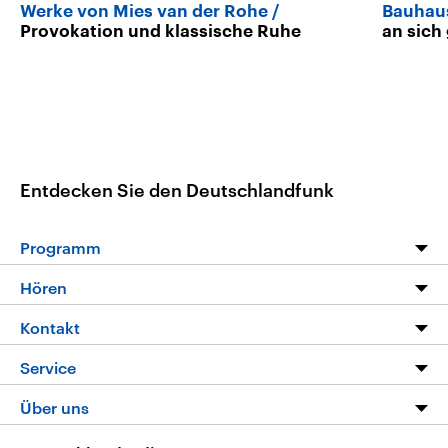
Werke von Mies van der Rohe
Bauhau
Provokation und klassische Ruhe
an sich
Entdecken Sie den Deutschlandfunk
Programm
Programm
Hören
Alle Sendungen
Livestream
Kontakt
Die Nachrichten
Audios
Hörerservice
Service
Nachrichtenleicht
Podcasts
Social Media
FAQ
Über uns
Neue Beiträge auf dlf.de
Deutschlandfunk App
Newsletter
Deutschlandradio
Themen-Schwerpunkte