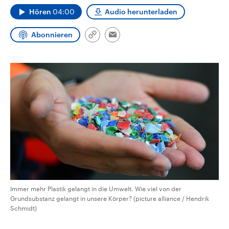
CDU, SPD und FDP regiert.-
aktuelle Weltgeschehen.
Hören
04:00
Audio herunterladen
Umfragen, Prognosen,
Wahlprogramme, aktuelle Berichte
Sendungen
Programm
Podcasts
und Hintergründe zu den Parteien
Abonnieren
Link
und Kandidaten der anstehenden
Email
kopieren/teilen
Wahl.
Audio-Archiv
Immer mehr Plastik gelangt in die Umwelt. Wie viel von der
Grundsubstanz gelangt in unsere Körper? (picture alliance / Hendrik
Schmidt)