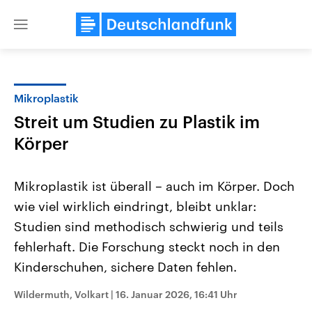
Close
menu
Mikroplastik
Themen
Streit um Studien zu Plastik im
Körper
Mikroplastik ist überall – auch im Körper. Doch
wie viel wirklich eindringt, bleibt unklar:
Studien sind methodisch schwierig und teils
Landtagswahl Sachsen-Anhalt
USA
fehlerhaft. Die Forschung steckt noch in den
2026
Aktuelle Beiträge, Analys
Kinderschuhen, sichere Daten fehlen.
Alle Informationen
Hintergründe
Sachsen-Anhalt wählt am 6.
Wirtschaftlich und militäri
September 2026 einen neuen
gehören die Vereinigten S
Wildermuth, Volkart
|
16. Januar 2026, 16:41 Uhr
Landtag. Seit 2021 wird das
den mächtigsten Ländern 
Bundesland von einer Koalition aus
mit großem Einfluss auf d