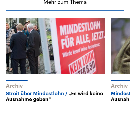
Mehr zum Thema
Archiv
Archiv
Streit über Mindestlohn
„Es wird keine
Mindes
Ausnahme geben“
Ausnah