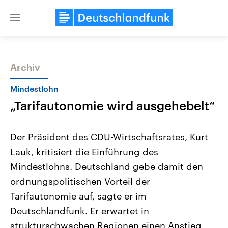
Close
menu
Archiv
Themen
Mindestlohn
„Tarifautonomie wird ausgehebelt“
Der Präsident des CDU-Wirtschaftsrates, Kurt
Lauk, kritisiert die Einführung des
Mindestlohns. Deutschland gebe damit den
Landtagswahl Sachsen-Anhalt
USA
ordnungspolitischen Vorteil der
2026
Aktuelle Beiträge, Analys
Alle Informationen
Tarifautonomie auf, sagte er im
Hintergründe
Sachsen-Anhalt wählt am 6.
Wirtschaftlich und militäri
Deutschlandfunk. Er erwartet in
September 2026 einen neuen
gehören die Vereinigten S
Landtag. Seit 2021 wird das
den mächtigsten Ländern 
strukturschwachen Regionen einen Anstieg
Bundesland von einer Koalition aus
mit großem Einfluss auf d