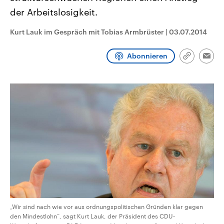
CDU, SPD und FDP regiert.-
aktuelle Weltgeschehen.
der Arbeitslosigkeit.
Umfragen, Prognosen,
Wahlprogramme, aktuelle Berichte
Sendungen
Programm
Podcasts
und Hintergründe zu den Parteien
Kurt Lauk im Gespräch mit Tobias Armbrüster
|
03.07.2014
und Kandidaten der anstehenden
Wahl.
Audio-Archiv
Abonnieren
Link
Emai
kopieren/te
„Wir sind nach wie vor aus ordnungspolitischen Gründen klar gegen
den Mindestlohn“, sagt Kurt Lauk, der Präsident des CDU-