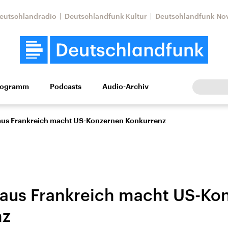
eutschlandradio
Deutschlandfunk Kultur
Deutschlandfunk No
rogramm
Podcasts
Audio-Archiv
Wirtschaft
Wissen
Kultur
Europa
Gesellschaf
 aus Frankreich macht US-Konzernen Konkurrenz
I aus Frankreich macht US-Ko
nz
Nahostkonflikt
Iran
le Beiträge,
Aktuelle Lage und
Aktuelle Lage und