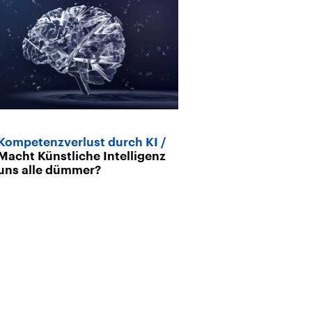
Kompetenzverlust durch KI
Arthur Mensc
Macht Künstliche Intelligenz
sovereign AI-
uns alle dümmer?
(englische Ori