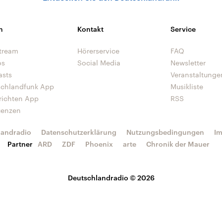
n
Kontakt
Service
tream
Hörerservice
FAQ
os
Social Media
Newsletter
asts
Veranstaltunge
schlandfunk App
Musikliste
richten App
RSS
uenzen
landradio
Datenschutzerklärung
Nutzungsbedingungen
I
Partner
ARD
ZDF
Phoenix
arte
Chronik der Mauer
Deutschlandradio © 2026