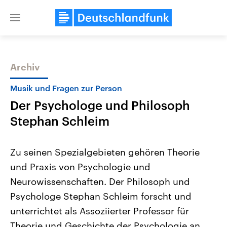
Close
menu
Archiv
Themen
Musik und Fragen zur Person
Der Psychologe und Philosoph
Stephan Schleim
Zu seinen Spezialgebieten gehören Theorie
und Praxis von Psychologie und
Landtagswahl Sachsen-Anhalt
USA
Neurowissenschaften. Der Philosoph und
2026
Aktuelle Beiträge, Analys
Alle Informationen
Hintergründe
Psychologe Stephan Schleim forscht und
Sachsen-Anhalt wählt am 6.
Wirtschaftlich und militäri
September 2026 einen neuen
gehören die Vereinigten S
unterrichtet als Assoziierter Professor für
Landtag. Seit 2021 wird das
den mächtigsten Ländern 
Theorie und Geschichte der Psychologie an
Bundesland von einer Koalition aus
mit großem Einfluss auf d