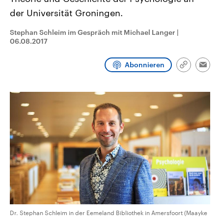
CDU, SPD und FDP regiert.-
aktuelle Weltgeschehen.
der Universität Groningen.
Umfragen, Prognosen,
Wahlprogramme, aktuelle Berichte
Sendungen
Programm
Podcasts
und Hintergründe zu den Parteien
Stephan Schleim im Gespräch mit Michael Langer
|
und Kandidaten der anstehenden
06.08.2017
Wahl.
Audio-Archiv
Abonnieren
Link
Emai
kopieren/te
Dr. Stephan Schleim in der Eemeland Bibliothek in Amersfoort (Maayke