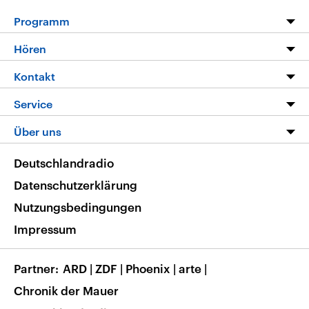
Programm
Programm
Hören
Alle Sendungen
Livestream
Kontakt
Die Nachrichten
Audios
Hörerservice
Service
Nachrichtenleicht
Podcasts
Social Media
FAQ
Über uns
Neue Beiträge auf dlf.de
Deutschlandfunk App
Newsletter
Deutschlandradio
Themen-Schwerpunkte
Nachrichten App
Deutschlandradio
Veranstaltungen
Presse
Frequenzen
Datenschutzerklärung
Musikliste
Ausbildung und Karriere
Nutzungsbedingungen
RSS
Transparenz
Impressum
Korrekturen
Barrierefreiheit
Partner
ARD
|
ZDF
|
Phoenix
|
arte
|
Chronik der Mauer