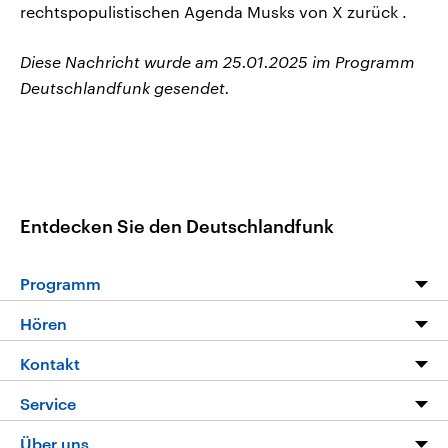
rechtspopulistischen Agenda Musks von X zurück .
Diese Nachricht wurde am 25.01.2025 im Programm
Deutschlandfunk gesendet.
Entdecken Sie den Deutschlandfunk
Programm
Programm
Hören
Alle Sendungen
Livestream
Kontakt
Die Nachrichten
Audios
Hörerservice
Service
Nachrichtenleicht
Podcasts
Social Media
FAQ
Über uns
Neue Beiträge auf dlf.de