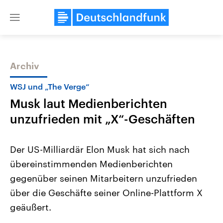
Close
menu
Archiv
Themen
WSJ und „The Verge“
Musk laut Medienberichten
unzufrieden mit „X“-Geschäften
Der US-Milliardär Elon Musk hat sich nach
übereinstimmenden Medienberichten
Landtagswahl Sachsen-Anhalt
USA
gegenüber seinen Mitarbeitern unzufrieden
2026
Aktuelle Beiträge, Analys
Alle Informationen
Hintergründe
über die Geschäfte seiner Online-Plattform X
Sachsen-Anhalt wählt am 6.
Wirtschaftlich und militäri
September 2026 einen neuen
gehören die Vereinigten S
geäußert.
Landtag. Seit 2021 wird das
den mächtigsten Ländern 
Bundesland von einer Koalition aus
mit großem Einfluss auf d