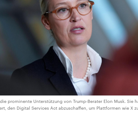
r die prominente Unterstützung von Trump-Berater Elon Musk. Sie h
, den Digital Services Act abzuschaffen, um Plattformen wie X z