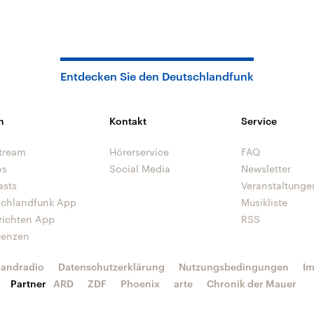
Entdecken Sie den Deutschlandfunk
n
Kontakt
Service
tream
Hörerservice
FAQ
os
Social Media
Newsletter
asts
Veranstaltunge
schlandfunk App
Musikliste
richten App
RSS
uenzen
landradio
Datenschutzerklärung
Nutzungsbedingungen
I
Partner
ARD
ZDF
Phoenix
arte
Chronik der Mauer