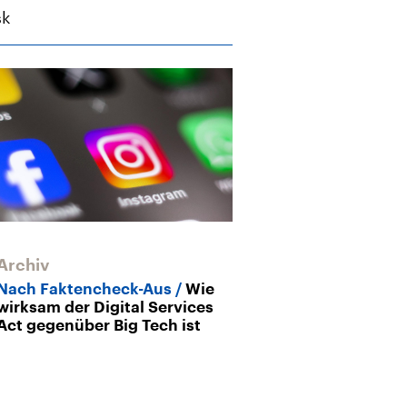
sk
Archiv
Archiv
Nach Faktencheck-Aus
Wie
Weidel und Mu
wirksam der Digital Services
Wahlkampfhilf
Act gegenüber Big Tech ist
Bärendienst fü