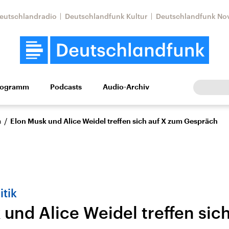
eutschlandradio
Deutschlandfunk Kultur
Deutschlandfunk No
rogramm
Podcasts
Audio-Archiv
Wirtschaft
Wissen
Kultur
Europa
Gesellschaf
/
n
Elon Musk und Alice Weidel treffen sich auf X zum Gespräch
itik
 und Alice Weidel treffen sic
tkonflikt
Iran
Faktenchecks
In unseren Faktenc
lle Lage und
Aktuelle Lage und