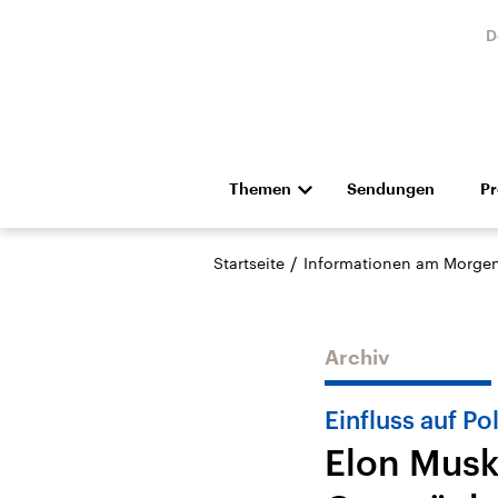
D
Themen
Sendungen
P
Die Nachrichten
Politik
/
Startseite
Informationen am Morge
Hörspiel und Feature
Musik
Archiv
Einfluss auf Pol
Elon Musk
USA
Nahos
Aktuelle Beiträge,
Aktue