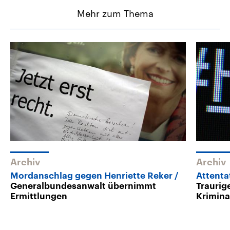
Mehr zum Thema
Archiv
Archiv
Mordanschlag gegen Henriette Reker
Attenta
Generalbundesanwalt übernimmt
Traurig
Ermittlungen
Krimina