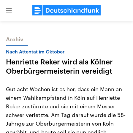
Close
menu
Archiv
Themen
Nach Attentat im Oktober
Henriette Reker wird als Kölner
Oberbürgermeisterin vereidigt
Gut acht Wochen ist es her, dass ein Mann an
einem Wahlkampfstand in Köln auf Henriette
Landtagswahl Sachsen-Anhalt
USA
Reker zustürmte und sie mit einem Messer
2026
Aktuelle Beiträge, Analys
Alle Informationen
Hintergründe
schwer verletzte. Am Tag darauf wurde die 58-
Sachsen-Anhalt wählt am 6.
Wirtschaftlich und militäri
September 2026 einen neuen
gehören die Vereinigten S
Jährige zur Oberbürgermeisterin von Köln
Landtag. Seit 2021 wird das
den mächtigsten Ländern 
gewählt, und heute soll sie nun endlich
Bundesland von einer Koalition aus
mit großem Einfluss auf d