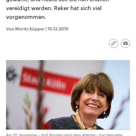
CDU, SPD und FDP regiert.-
aktuelle Weltgeschehen.
vereidigt werden. Reker hat sich viel
Umfragen, Prognosen,
Wahlprogramme, aktuelle Berichte
vorgenommen.
Sendungen
Programm
Podcasts
und Hintergründe zu den Parteien
und Kandidaten der anstehenden
Wahl.
Von Moritz Küpper
|
15.12.2015
Audio-Archiv
Link
Emai
kopieren/te
Am 20. November – fünf Wochen nach dem Attentat – trat Henriette