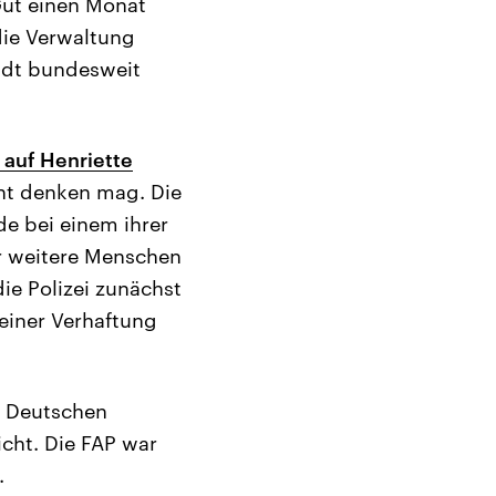
Gut einen Monat
die Verwaltung
adt bundesweit
f auf Henriette
ht denken mag. Die
de bei einem ihrer
er weitere Menschen
ie Polizei zunächst
einer Verhaftung
en Deutschen
icht. Die FAP war
.