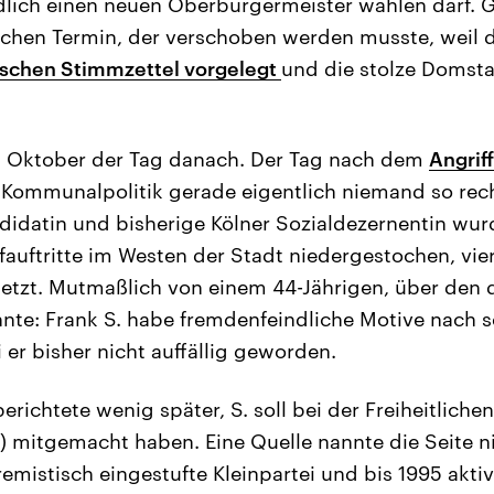
dlich einen neuen Oberbürgermeister wählen darf. 
ichen Termin, der verschoben werden musste, weil 
alschen Stimmzettel vorgelegt
und die stolze Domst
8. Oktober der Tag danach. Der Tag nach dem
Angrif
 Kommunalpolitik gerade eigentlich niemand so rec
didatin und bisherige Kölner Sozialdezernentin wur
auftritte im Westen der Stadt niedergestochen, vi
etzt. Mutmaßlich von einem 44-Jährigen, über den d
nte: Frank S. habe fremdenfeindliche Motive nach s
 er bisher nicht auffällig geworden.
erichtete wenig später, S. soll bei der Freiheitlich
P) mitgemacht haben. Eine Quelle nannte die Seite n
remistisch eingestufte Kleinpartei und bis 1995 aktiv