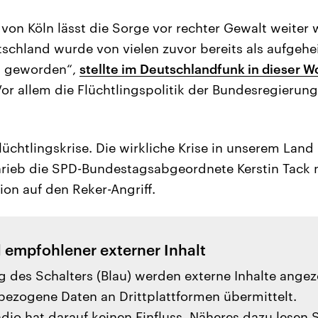
 von Köln lässt die Sorge vor rechter Gewalt weiter 
chland wurde von vielen zuvor bereits als aufgeheiz
ig geworden“,
stellte im Deutschlandfunk in dieser 
Vor allem die Flüchtlingspolitik der Bundesregierung
lüchtlingskrise. Die wirkliche Krise in unserem Land
chrieb die SPD-Bundestagsabgeordnete Kerstin Tack n
ion auf den Reker-Angriff.
l empfohlener externer Inhalt
g des Schalters (Blau) werden externe Inhalte angez
ezogene Daten an Drittplattformen übermittelt.
io hat darauf keinen Einfluss. Näheres dazu lesen 