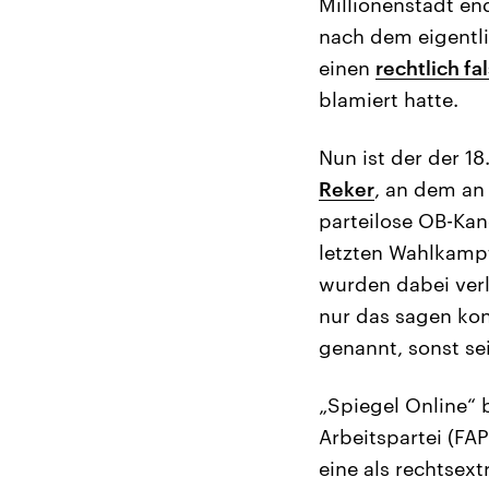
Millionenstadt en
nach dem eigentl
einen
rechtlich f
blamiert hatte.
Nun ist der der 1
Reker
, an dem an
parteilose OB-Kan
letzten Wahlkampf
wurden dabei verl
nur das sagen kon
genannt, sonst sei
„Spiegel Online“ b
Arbeitspartei (FA
eine als rechtsext