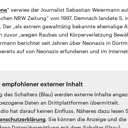
one
" verwies der Journalist Sebastian Weiermann auf
ischen NRW Zeitung“ von 1997. Demnach landete S. 
. Der „als extrem gewalttätig bekannte ehemalige Ak
en zuvor „wegen Raubes und Körperverletzung Bewä
rmann berichtet seit Jahren über Neonazis in Dort
ereits auf von Neonazis erfundenen und im Internet
l empfohlener externer Inhalt
g des Schalters (Blau) werden externe Inhalte angez
ezogene Daten an Drittplattformen übermittelt.
io hat darauf keinen Einfluss. Näheres dazu lesen 
enschutzerklärung
. Sie können die Anzeige und die
ene Datenübermittlung mit dem Schalter (Grau)