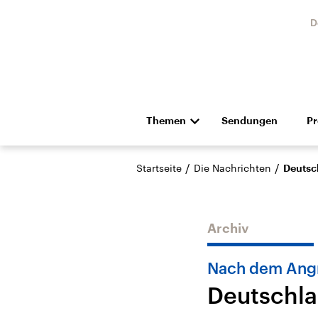
D
Themen
Sendungen
P
Die Nachrichten
Politik
/
/
Startseite
Die Nachrichten
Deutsch
Hörspiel und Feature
Musik
Archiv
Nach dem Angri
Deutschla
Landtagswahl Sachsen-
USA
Anhalt 2026
Aktuel