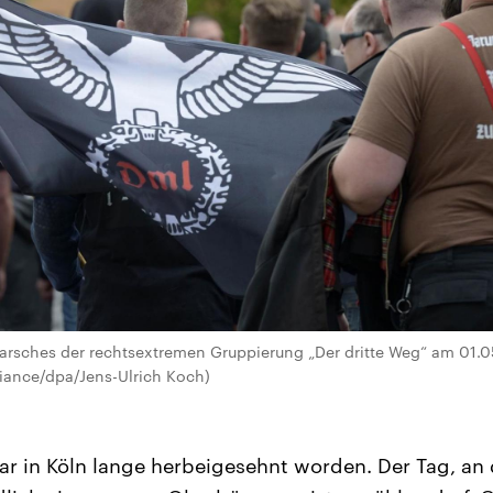
rsches der rechtsextremen Gruppierung „Der dritte Weg“ am 01.05
lliance/dpa/Jens-Ulrich Koch)
ar in Köln lange herbeigesehnt worden. Der Tag, an