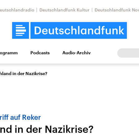
eutschlandradio
Deutschlandfunk Kultur
Deutschlandfunk No
rogramm
Podcasts
Audio-Archiv
Wirtschaft
Wissen
Kultur
Europa
Gesellschaf
land in der Nazikrise?
ff auf Reker
nd in der Nazikrise?
Nahostkonflikt
Iran
le Beiträge,
Aktuelle Lage und
Aktuelle Lage und