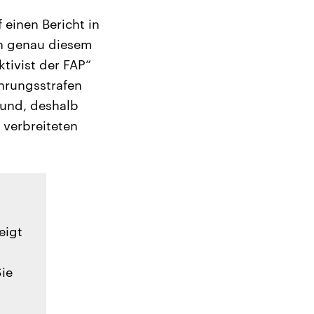
 einen Bericht in
in genau diesem
tivist der FAP“
hrungsstrafen
mund, deshalb
 verbreiteten
eigt
Sie