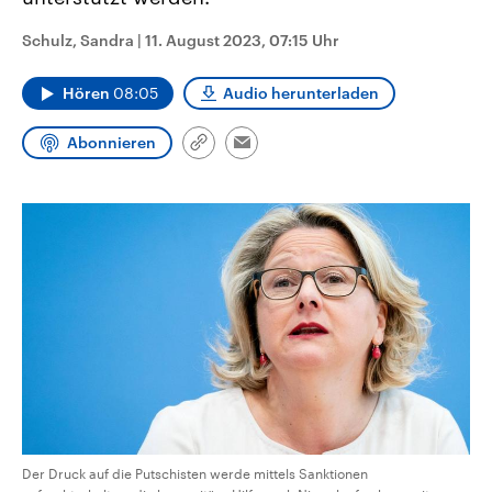
CDU, SPD und FDP regiert.-
aktuelle Weltgeschehen.
Umfragen, Prognosen,
Schulz, Sandra
|
11. August 2023, 07:15 Uhr
Wahlprogramme, aktuelle Berichte
Sendungen
Programm
Podcasts
und Hintergründe zu den Parteien
und Kandidaten der anstehenden
Hören
08:05
Audio herunterladen
Wahl.
Audio-Archiv
Abonnieren
Link
Email
kopieren/teilen
Der Druck auf die Putschisten werde mittels Sanktionen