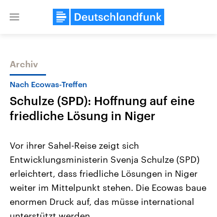
Close
menu
Archiv
Themen
Nach Ecowas-Treffen
Schulze (SPD): Hoffnung auf eine
friedliche Lösung in Niger
Vor ihrer Sahel-Reise zeigt sich
Entwicklungsministerin Svenja Schulze (SPD)
Landtagswahl Sachsen-Anhalt
USA
erleichtert, dass friedliche Lösungen in Niger
2026
Aktuelle Beiträge, Analys
Alle Informationen
Hintergründe
weiter im Mittelpunkt stehen. Die Ecowas baue
Sachsen-Anhalt wählt am 6.
Wirtschaftlich und militäri
September 2026 einen neuen
gehören die Vereinigten S
enormen Druck auf, das müsse international
Landtag. Seit 2021 wird das
den mächtigsten Ländern 
unterstützt werden.
Bundesland von einer Koalition aus
mit großem Einfluss auf d