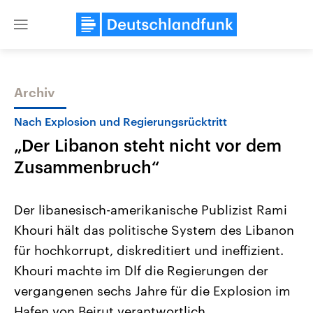
Close
menu
Archiv
Themen
Nach Explosion und Regierungsrücktritt
„Der Libanon steht nicht vor dem
Zusammenbruch“
Der libanesisch-amerikanische Publizist Rami
Khouri hält das politische System des Libanon
Landtagswahl Sachsen-Anhalt
USA
für hochkorrupt, diskreditiert und ineffizient.
2026
Aktuelle Beiträge, Analys
Alle Informationen
Hintergründe
Khouri machte im Dlf die Regierungen der
Sachsen-Anhalt wählt am 6.
Wirtschaftlich und militäri
September 2026 einen neuen
gehören die Vereinigten S
vergangenen sechs Jahre für die Explosion im
Landtag. Seit 2021 wird das
den mächtigsten Ländern 
Hafen von Beirut verantwortlich.
Bundesland von einer Koalition aus
mit großem Einfluss auf d