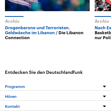
Archiv
Archiv
Drogenbarone und Terroristen.
Nach Ex
Geldwäsche im Libanon
Die Libanon
Basketba
Connection
nur Poli
Entdecken Sie den Deutschlandfunk
Programm
Programm
Hören
Alle Sendungen
Livestream
Kontakt
Die Nachrichten